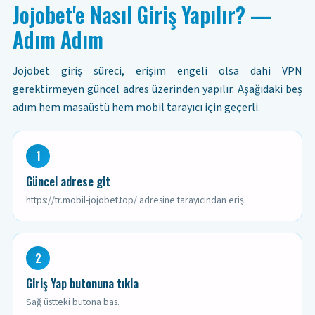
Jojobet'e Nasıl Giriş Yapılır? —
Adım Adım
Jojobet giriş süreci, erişim engeli olsa dahi VPN
gerektirmeyen güncel adres üzerinden yapılır. Aşağıdaki beş
adım hem masaüstü hem mobil tarayıcı için geçerli.
1
Güncel adrese git
https://tr.mobil-jojobet.top/ adresine tarayıcından eriş.
2
Giriş Yap butonuna tıkla
Sağ üstteki butona bas.