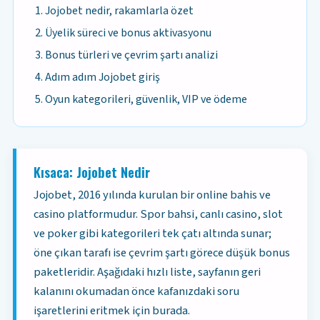
Jojobet nedir, rakamlarla özet
Üyelik süreci ve bonus aktivasyonu
Bonus türleri ve çevrim şartı analizi
Adım adım Jojobet giriş
Oyun kategorileri, güvenlik, VIP ve ödeme
Kısaca: Jojobet Nedir
Jojobet, 2016 yılında kurulan bir online bahis ve
casino platformudur. Spor bahsi, canlı casino, slot
ve poker gibi kategorileri tek çatı altında sunar;
öne çıkan tarafı ise çevrim şartı görece düşük bonus
paketleridir. Aşağıdaki hızlı liste, sayfanın geri
kalanını okumadan önce kafanızdaki soru
işaretlerini eritmek için burada.