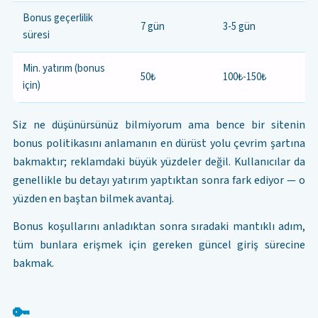
Bonus geçerlilik
7 gün
3-5 gün
süresi
Min. yatırım (bonus
50₺
100₺-150₺
için)
Siz ne düşünürsünüz bilmiyorum ama bence bir sitenin
bonus politikasını anlamanın en dürüst yolu çevrim şartına
bakmaktır; reklamdaki büyük yüzdeler değil. Kullanıcılar da
genellikle bu detayı yatırım yaptıktan sonra fark ediyor — o
yüzden en baştan bilmek avantaj.
Bonus koşullarını anladıktan sonra sıradaki mantıklı adım,
tüm bunlara erişmek için gereken güncel giriş sürecine
bakmak.
🔑