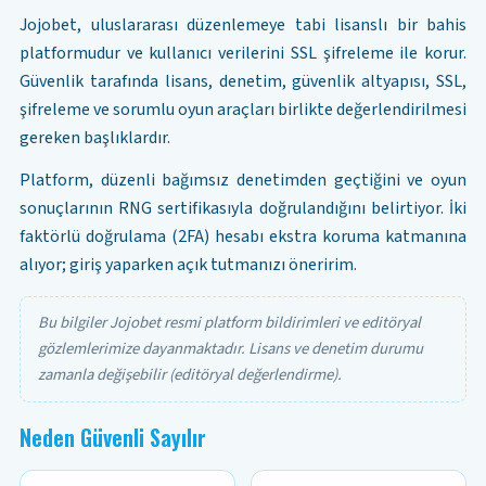
Jojobet, uluslararası düzenlemeye tabi lisanslı bir bahis
platformudur ve kullanıcı verilerini SSL şifreleme ile korur.
Güvenlik tarafında lisans, denetim, güvenlik altyapısı, SSL,
şifreleme ve sorumlu oyun araçları birlikte değerlendirilmesi
gereken başlıklardır.
Platform, düzenli bağımsız denetimden geçtiğini ve oyun
sonuçlarının RNG sertifikasıyla doğrulandığını belirtiyor. İki
faktörlü doğrulama (2FA) hesabı ekstra koruma katmanına
alıyor; giriş yaparken açık tutmanızı öneririm.
Bu bilgiler Jojobet resmi platform bildirimleri ve editöryal
gözlemlerimize dayanmaktadır. Lisans ve denetim durumu
zamanla değişebilir (editöryal değerlendirme).
Neden Güvenli Sayılır