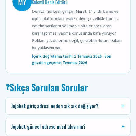
MY
Kıdemli Bahis Editörü
Denizli merkezli çalışan Murat, 14 yıldır bahis ve
dijital platformları analiz ediyor; özellikle bonus
çevrim şartlarını sökme ve siteler arası oran
karşılaştırması yapma konusunda kafa yoruyor.
Reklam yüzdelerine değil, çekilebilir tutara bakan
bir yaklaşımı var.
İçerik doğrulama tarihi: 1 Temmuz 2026 · Son
gözden geçirme: Temmuz 2026
Sıkça Sorulan Sorular
❓
Jojobet giriş adresi neden sık sık değişiyor?
Jojobet güncel adrese nasıl ulaşırım?