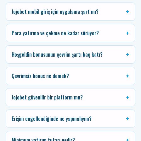
Jojobet mobil giriş için uygulama şart mı?
Para yatırma ve çekme ne kadar sürüyor?
Hoşgeldin bonusunun çevrim şartı kaç katı?
Çevrimsiz bonus ne demek?
Jojobet güvenilir bir platform mu?
Erişim engellendiğinde ne yapmalıyım?
Minimum yatırım tutarı nedir?