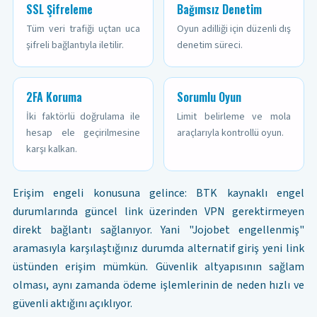
SSL Şifreleme
Bağımsız Denetim
Tüm veri trafiği uçtan uca
Oyun adilliği için düzenli dış
şifreli bağlantıyla iletilir.
denetim süreci.
2FA Koruma
Sorumlu Oyun
İki faktörlü doğrulama ile
Limit belirleme ve mola
hesap ele geçirilmesine
araçlarıyla kontrollü oyun.
karşı kalkan.
Erişim engeli konusuna gelince: BTK kaynaklı engel
durumlarında güncel link üzerinden VPN gerektirmeyen
direkt bağlantı sağlanıyor. Yani "Jojobet engellenmiş"
aramasıyla karşılaştığınız durumda alternatif giriş yeni link
üstünden erişim mümkün. Güvenlik altyapısının sağlam
olması, aynı zamanda ödeme işlemlerinin de neden hızlı ve
güvenli aktığını açıklıyor.