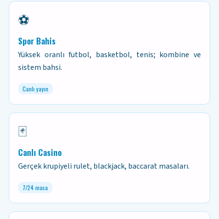
⚽
Spor Bahis
Yüksek oranlı futbol, basketbol, tenis; kombine ve
sistem bahsi.
Canlı yayın
🃏
Canlı Casino
Gerçek krupiyeli rulet, blackjack, baccarat masaları.
7/24 masa