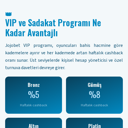
👑
VIP ve Sadakat Programı Ne
Kadar Avantajlı
Jojobet VIP programı, oyuncuları bahis hacmine göre
kademelere ayırır ve her kademede artan haftalık cashback
oranı sunar. Üst seviyelerde kişisel hesap yöneticisi ve özel
turnuva davetleri devreye girer.
Bronz
Gümüş
%5
%8
Haftalık cashback
Haftalık cashback
Altın
Platin