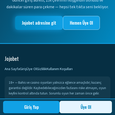
Güncel giriş adresi, 15x çevrimli hoşgeldin bonusu ve
dakikalar süren para çekme — hepsi tek tıkta seni bekliyor.
Jojobet adresine git
Hemen Üye Ol
Jojobet
Ana Sayfa
Giriş
Üye Ol
Gizlilik
Kullanım Koşulları
18+
— Bahis ve casino oyunları yalnızca eğlence amaçlıdır; kazanç
garantisi değildir. Kaybedebileceğinizden fazlasını riske atmayın, oyun
keyfini kontrol altında tutun. Sorumlu oyun her zaman önce gelir.
Giriş Yap
Üye Ol
© 2026 Jojobet. Tüm hakları saklıdır. | 18+ | Sorumlu Oyun