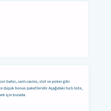
or bahsi, canlı casino, slot ve poker gibi
ce düşük bonus paketleridir. Aşağıdaki hızlı liste,
mek için burada.