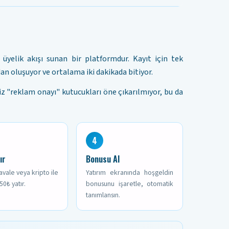
üyelik akışı sunan bir platformdur. Kayıt için tek
n oluşuyor ve ortalama iki dakikada bitiyor.
z "reklam onayı" kutucukları öne çıkarılmıyor, bu da
4
ır
Bonusu Al
vale veya kripto ile
Yatırım ekranında hoşgeldin
0₺ yatır.
bonusunu işaretle, otomatik
tanımlansın.