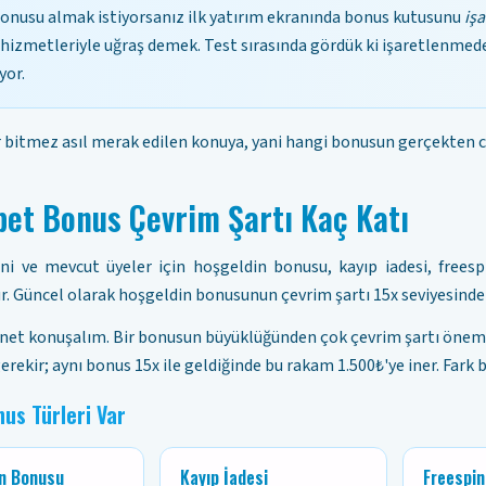
onusu almak istiyorsanız ilk yatırım ekranında bonus kutusunu
iş
hizmetleriyle uğraş demek. Test sırasında gördük ki işaretlenmed
yor.
r bitmez asıl merak edilen konuya, yani hangi bonusun gerçekten c
bet Bonus Çevrim Şartı Kaç Katı
eni ve mevcut üyeler için hoşgeldin bonusu, kayıp iadesi, frees
. Güncel olarak hoşgeldin bonusunun çevrim şartı 15x seviyesinde 
net konuşalım. Bir bonusun büyüklüğünden çok çevrim şartı önemli
rekir; aynı bonus 15x ile geldiğinde bu rakam 1.500₺'ye iner. Fark b
us Türleri Var
n Bonusu
Kayıp İadesi
Freespin