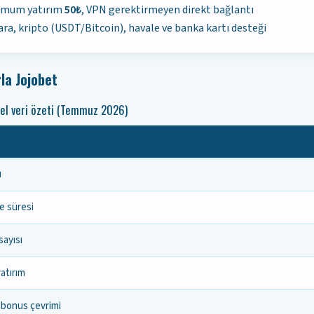
imum yatırım
50₺
, VPN gerektirmeyen direkt bağlantı
ra, kripto (USDT/Bitcoin), havale ve banka kartı desteği
la Jojobet
el veri özeti (Temmuz 2026)
ı
e süresi
sayısı
atırım
 bonus çevrimi