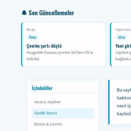
🔔 Son Güncellemeler
Bu ay
3 gün önc
Bonus
Adres
Çevrim şartı düştü
Yeni gir
Hoşgeldin bonusu çevrimi 20x'ten 15x'e
Jojobet g
indirildi.
bağlantı a
İçindekiler
Bu sayf
hakkın
Kısaca Jojobet
nasıl i
Üyelik Süreci
kaybol
Bonus & Çevrim