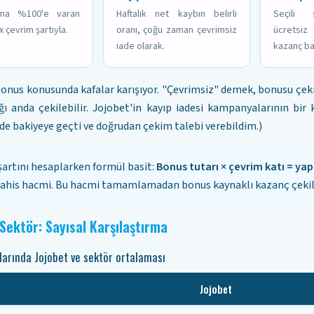
rıma %100'e varan
Haftalık net kaybın belirli
Seçili 
 çevrim şartıyla.
oranı, çoğu zaman çevrimsiz
ücretsi
iade olarak.
kazanç ba
bonus konusunda kafalar karışıyor. "Çevrimsiz" demek, bonusu ç
ı anda çekilebilir. Jojobet'in kayıp iadesi kampanyalarının bir 
ade bakiyeye geçti ve doğrudan çekim talebi verebildim.)
şartını hesaplarken formül basit:
Bonus tutarı × çevrim katı = y
bahis hacmi. Bu hacmi tamamlamadan bonus kaynaklı kazanç çeki
Sektör: Sayısal Karşılaştırma
larında Jojobet ve sektör ortalaması
Jojobet