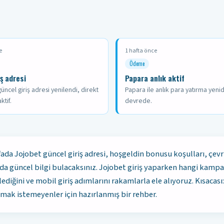
e
1 hafta önce
Ödeme
iş adresi
Papara anlık aktif
üncel giriş adresi yenilendi, direkt
Papara ile anlık para yatırma yeni
ktif.
devrede.
ada Jojobet güncel giriş adresi, hoşgeldin bonusu koşulları, çev
da güncel bilgi bulacaksınız. Jojobet giriş yaparken hangi kampa
şlediğini ve mobil giriş adımlarını rakamlarla ele alıyoruz. Kısac
mak istemeyenler için hazırlanmış bir rehber.