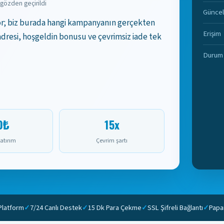
n gözden geçirildi
Günce
or; biz burada hangi kampanyanın gerçekten
Erişim
 adresi, hoşgeldin bonusu ve çevrimsiz iade tek
Durum
0₺
15x
yatırım
Çevrim şartı
 Platform
✓
7/24 Canlı Destek
✓
15 Dk Para Çekme
✓
SSL Şifreli Bağlantı
✓
Papa