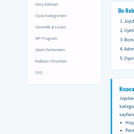
Giriş Adımları
Bu Reh
Oyun Kategorileri
Jojo
Güvenlik & Lisans
Üyel
VIP Program
Bonus
Adım
İşlem Yöntemleri
Oyun
Kullanıcı Yorumları
SSS
Kısaca
Jojobet
kategor
sayfanı
Hoş
Par