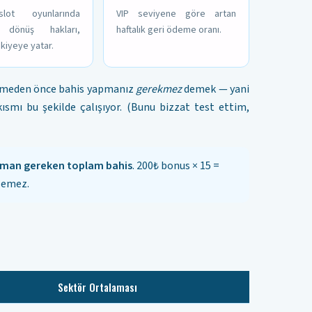
slot oyunlarında
VIP seviyene göre artan
z dönüş hakları,
haftalık geri ödeme oranı.
kiyeye yatar.
ekmeden önce bahis yapmanız
gerekmez
demek — yani
kısmı bu şekilde çalışıyor. (Bunu bizzat test ettim,
apman gereken toplam bahis
. 200₺ bonus × 15 =
lemez.
Sektör Ortalaması