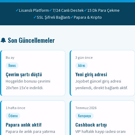
✓
Lisanslı Platform
✓
7/24 Canlı Destek
✓
15 Dk Para Çekme
✓
SSL Şifreli Bağlantı
✓
Papara & Kripto
🔔 Son Güncellemeler
Bu ay
3 gün önce
Bonus
Adres
Çevrim şartı düştü
Yeni giriş adresi
Hoşgeldin bonusu çevrimi
Jojobet güncel giriş adresi
20x'ten 15x'e indirildi.
yenilendi, direkt bağlantı aktif.
1 hafta önce
Temmuz 2026
Ödeme
Kampanya
Papara anlık aktif
Cashback artışı
Papara ile anlık para yatırma
VIP haftalık kayıp iadesi oranı