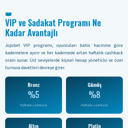
👑
VIP ve Sadakat Programı Ne
Kadar Avantajlı
Jojobet VIP programı, oyuncuları bahis hacmine göre
kademelere ayırır ve her kademede artan haftalık cashback
oranı sunar. Üst seviyelerde kişisel hesap yöneticisi ve özel
turnuva davetleri devreye girer.
Bronz
Gümüş
%5
%8
Haftalık cashback
Haftalık cashback
Altın
Platin