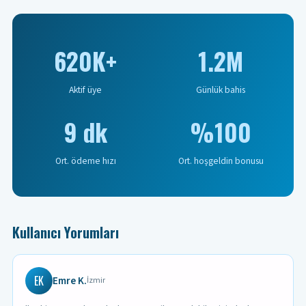
620K+
1.2M
Aktif üye
Günlük bahis
9 dk
%100
Ort. ödeme hızı
Ort. hoşgeldin bonusu
Kullanıcı Yorumları
EK
Emre K.
İzmir