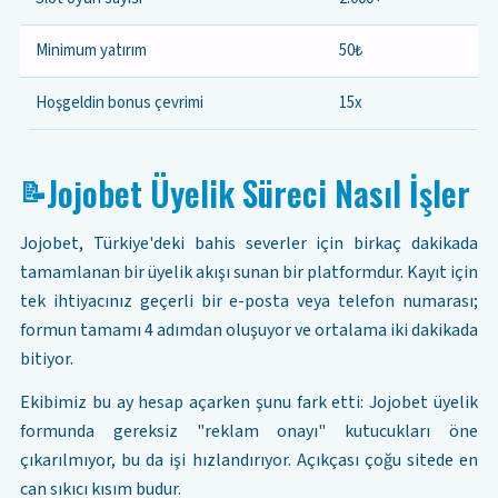
Minimum yatırım
50₺
Hoşgeldin bonus çevrimi
15x
Jojobet Üyelik Süreci Nasıl İşler
📝
Jojobet, Türkiye'deki bahis severler için birkaç dakikada
tamamlanan bir üyelik akışı sunan bir platformdur. Kayıt için
tek ihtiyacınız geçerli bir e-posta veya telefon numarası;
formun tamamı 4 adımdan oluşuyor ve ortalama iki dakikada
bitiyor.
Ekibimiz bu ay hesap açarken şunu fark etti: Jojobet üyelik
formunda gereksiz "reklam onayı" kutucukları öne
çıkarılmıyor, bu da işi hızlandırıyor. Açıkçası çoğu sitede en
can sıkıcı kısım budur.