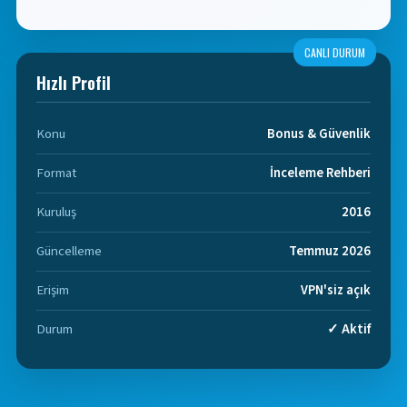
CANLI DURUM
Hızlı Profil
Konu
Bonus & Güvenlik
Format
İnceleme Rehberi
Kuruluş
2016
Güncelleme
Temmuz 2026
Erişim
VPN'siz açık
Durum
✓ Aktif