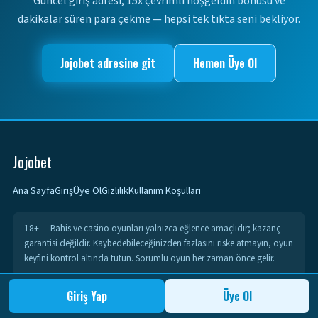
Güncel giriş adresi, 15x çevrimli hoşgeldin bonusu ve
dakikalar süren para çekme — hepsi tek tıkta seni bekliyor.
Jojobet adresine git
Hemen Üye Ol
Jojobet
Ana Sayfa
Giriş
Üye Ol
Gizlilik
Kullanım Koşulları
18+
— Bahis ve casino oyunları yalnızca eğlence amaçlıdır; kazanç
garantisi değildir. Kaybedebileceğinizden fazlasını riske atmayın, oyun
keyfini kontrol altında tutun. Sorumlu oyun her zaman önce gelir.
Giriş Yap
Üye Ol
© 2026 Jojobet. Tüm hakları saklıdır. | 18+ | Sorumlu Oyun