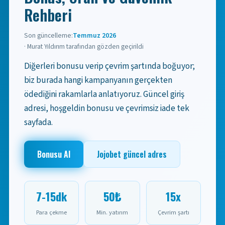
Rehberi
Son güncelleme:
Temmuz 2026
· Murat Yıldırım tarafından gözden geçirildi
Diğerleri bonusu verip çevrim şartında boğuyor;
biz burada hangi kampanyanın gerçekten
ödediğini rakamlarla anlatıyoruz. Güncel giriş
adresi, hoşgeldin bonusu ve çevrimsiz iade tek
sayfada.
Bonusu Al
Jojobet güncel adres
7-15dk
50₺
15x
Para çekme
Min. yatırım
Çevrim şartı