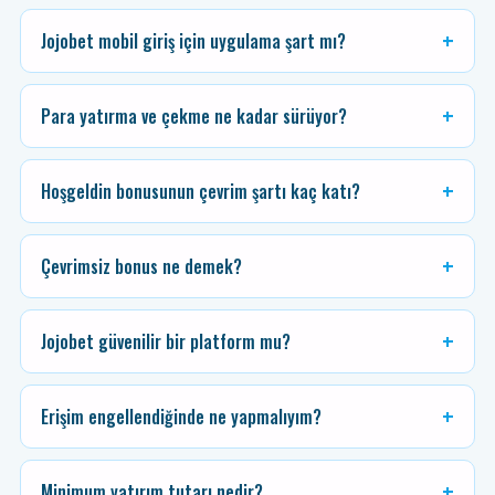
Jojobet mobil giriş için uygulama şart mı?
Para yatırma ve çekme ne kadar sürüyor?
Hoşgeldin bonusunun çevrim şartı kaç katı?
Çevrimsiz bonus ne demek?
Jojobet güvenilir bir platform mu?
Erişim engellendiğinde ne yapmalıyım?
Minimum yatırım tutarı nedir?