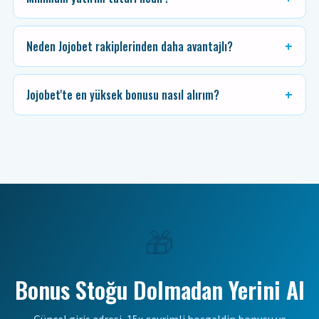
Neden Jojobet rakiplerinden daha avantajlı?
Jojobet'te en yüksek bonusu nasıl alırım?
🎁
Bonus Stoğu Dolmadan Yerini Al