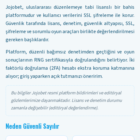
Jojobet, uluslararası düzenlemeye tabi lisanslı bir bahis
platformudur ve kullanıcı verilerini SSL şifreleme ile korur.
Güvenlik tarafında lisans, denetim, güvenlik altyapısı, SSL,
şifreleme ve sorumlu oyun araçları birlikte değerlendirilmesi
gereken başlıklardır.
Platform, düzenli bağımsız denetimden geçtiğini ve oyun
sonuçlarının RNG sertifikasıyla doğrulandığını belirtiyor. İki
faktörlü doğrulama (2FA) hesabı ekstra koruma katmanına
alıyor; giriş yaparken açık tutmanızı öneririm.
Bu bilgiler Jojobet resmi platform bildirimleri ve editöryal
gözlemlerimize dayanmaktadır. Lisans ve denetim durumu
zamanla değişebilir (editöryal değerlendirme).
Neden Güvenli Sayılır