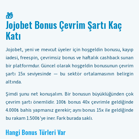
🎁
Jojobet Bonus Çevrim Şartı Kaç
Katı
Jojobet, yeni ve mevcut üyeler için hoşgeldin bonusu, kayıp
iadesi, freespin, çevrimsiz bonus ve haftalık cashback sunan
bir platformdur. Güncel olarak hoşgeldin bonusunun çevrim
şartı 15x seviyesinde — bu sektör ortalamasının belirgin
altında.
Şimdi şunu net konuşalım. Bir bonusun büyüklüğünden çok
çevrim şartı önemlidir. 100₺ bonus 40x çevrimle geldiğinde
4.000₺ bahis yapmanız gerekir; aynı bonus 15x ile geldiğinde
bu rakam 1.500₺'ye iner. Fark burada saklı.
Hangi Bonus Türleri Var