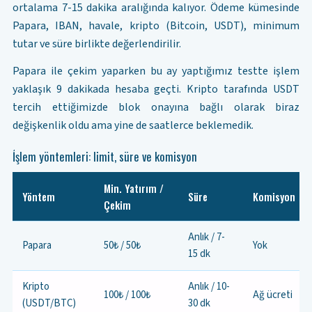
ortalama 7-15 dakika aralığında kalıyor. Ödeme kümesinde
Papara, IBAN, havale, kripto (Bitcoin, USDT), minimum
tutar ve süre birlikte değerlendirilir.
Papara ile çekim yaparken bu ay yaptığımız testte işlem
yaklaşık 9 dakikada hesaba geçti. Kripto tarafında USDT
tercih ettiğimizde blok onayına bağlı olarak biraz
değişkenlik oldu ama yine de saatlerce beklemedik.
İşlem yöntemleri: limit, süre ve komisyon
Min. Yatırım /
Yöntem
Süre
Komisyon
Çekim
Anlık / 7-
Papara
50₺ / 50₺
Yok
15 dk
Kripto
Anlık / 10-
100₺ / 100₺
Ağ ücreti
(USDT/BTC)
30 dk