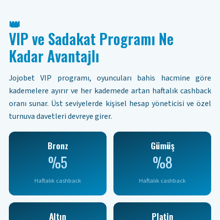
👑
VIP ve Sadakat Programı Ne
Kadar Avantajlı
Jojobet VIP programı, oyuncuları bahis hacmine göre
kademelere ayırır ve her kademede artan haftalık cashback
oranı sunar. Üst seviyelerde kişisel hesap yöneticisi ve özel
turnuva davetleri devreye girer.
Bronz
Gümüş
%5
%8
Haftalık cashback
Haftalık cashback
Altın
Platin