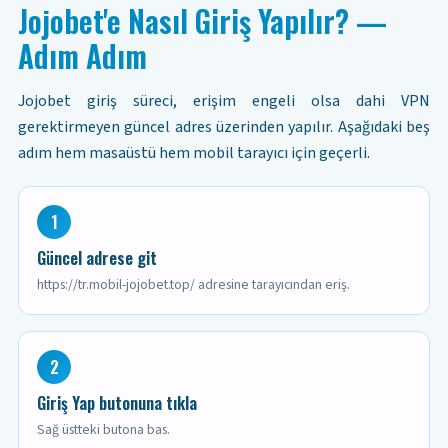
Jojobet'e Nasıl Giriş Yapılır? —
Adım Adım
Jojobet giriş süreci, erişim engeli olsa dahi VPN
gerektirmeyen güncel adres üzerinden yapılır. Aşağıdaki beş
adım hem masaüstü hem mobil tarayıcı için geçerli.
1
Güncel adrese git
https://tr.mobil-jojobet.top/ adresine tarayıcından eriş.
2
Giriş Yap butonuna tıkla
Sağ üstteki butona bas.