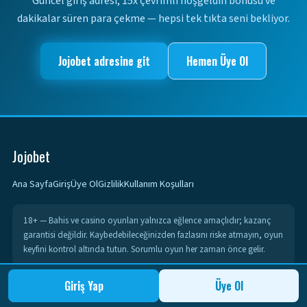
Güncel giriş adresi, 15x çevrimli hoşgeldin bonusu ve
dakikalar süren para çekme — hepsi tek tıkta seni bekliyor.
Jojobet adresine git
Hemen Üye Ol
Jojobet
Ana Sayfa
Giriş
Üye Ol
Gizlilik
Kullanım Koşulları
18+
— Bahis ve casino oyunları yalnızca eğlence amaçlıdır; kazanç
garantisi değildir. Kaybedebileceğinizden fazlasını riske atmayın, oyun
keyfini kontrol altında tutun. Sorumlu oyun her zaman önce gelir.
Giriş Yap
Üye Ol
© 2026 Jojobet. Tüm hakları saklıdır. | 18+ | Sorumlu Oyun