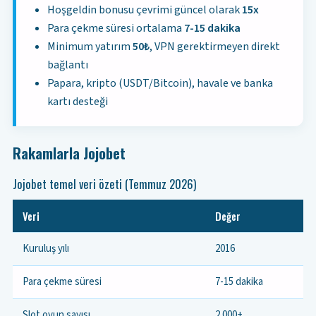
Hoşgeldin bonusu çevrimi güncel olarak
15x
Para çekme süresi ortalama
7-15 dakika
Minimum yatırım
50₺
, VPN gerektirmeyen direkt
bağlantı
Papara, kripto (USDT/Bitcoin), havale ve banka
kartı desteği
Rakamlarla Jojobet
Jojobet temel veri özeti (Temmuz 2026)
Veri
Değer
Kuruluş yılı
2016
Para çekme süresi
7-15 dakika
Slot oyun sayısı
2.000+