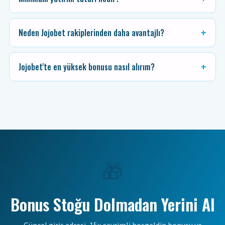
Neden Jojobet rakiplerinden daha avantajlı?
Jojobet'te en yüksek bonusu nasıl alırım?
🎁
Bonus Stoğu Dolmadan Yerini Al