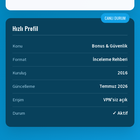
CANLI DURUM
Hızlı Profil
Konu
Bonus & Güvenlik
Format
İnceleme Rehberi
Kuruluş
2016
Güncelleme
Temmuz 2026
Erişim
VPN'siz açık
Durum
✓ Aktif