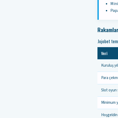
Min
Papa
Rakamlar
Jojobet tem
Veri
Kuruluş yıl
Para çekm
Slot oyun 
Minimum y
Hoşgeldin