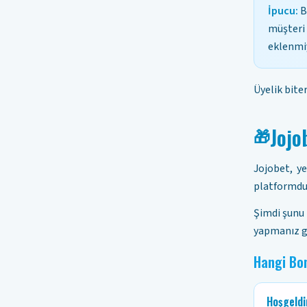
İpucu:
B
müşteri 
eklenmi
Üyelik bite
Jojo
🎁
Jojobet, y
platformdur
Şimdi şunu 
yapmanız ge
Hangi Bon
Hoşgeldi