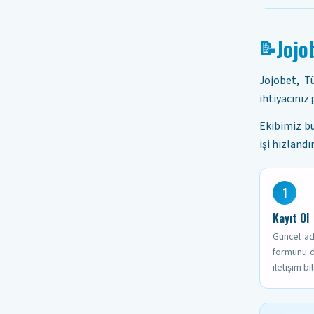
Jojo
📝
Jojobet, T
ihtiyacınız
Ekibimiz bu
işi hızlandı
1
Kayıt Ol
Güncel ad
formunu d
iletişim bil