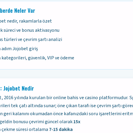
berde Neler Var
bet nedir, rakamlarla özet
ik süreci ve bonus aktivasyonu
 türleri ve çevrim şartı analizi
 adım Jojobet giriş
 kategorileri, güvenlik, VIP ve ödeme
: Jojobet Nedir
, 2016 yılında kurulan bir online bahis ve casino platformudur. Sp
ileri tek çatı altında sunar; öne çıkan tarafı ise çevrim şartı göre
n geri kalanını okumadan önce kafanızdaki soru işaretlerini erit
geldin bonusu çevrimi güncel olarak
15x
a çekme süresi ortalama
7-15 dakika