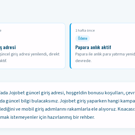
e
1 hafta önce
Ödeme
iş adresi
Papara anlık aktif
üncel giriş adresi yenilendi, direkt
Papara ile anlık para yatırma yeni
ktif.
devrede.
ada Jojobet güncel giriş adresi, hoşgeldin bonusu koşulları, çev
da güncel bilgi bulacaksınız. Jojobet giriş yaparken hangi kampa
şlediğini ve mobil giriş adımlarını rakamlarla ele alıyoruz. Kısac
mak istemeyenler için hazırlanmış bir rehber.