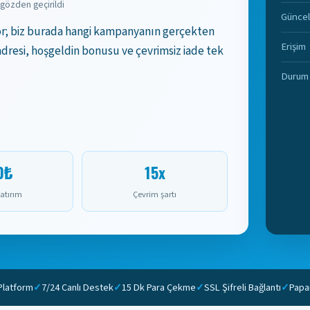
n gözden geçirildi
Günce
or; biz burada hangi kampanyanın gerçekten
Erişim
 adresi, hoşgeldin bonusu ve çevrimsiz iade tek
Durum
0₺
15x
yatırım
Çevrim şartı
 Platform
✓
7/24 Canlı Destek
✓
15 Dk Para Çekme
✓
SSL Şifreli Bağlantı
✓
Papa