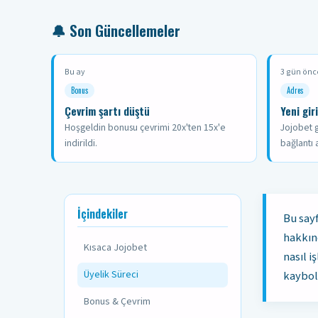
🔔 Son Güncellemeler
Bu ay
3 gün önc
Bonus
Adres
Çevrim şartı düştü
Yeni gir
Hoşgeldin bonusu çevrimi 20x'ten 15x'e
Jojobet g
indirildi.
bağlantı a
İçindekiler
Bu sayf
hakkın
Kısaca Jojobet
nasıl i
Üyelik Süreci
kaybol
Bonus & Çevrim