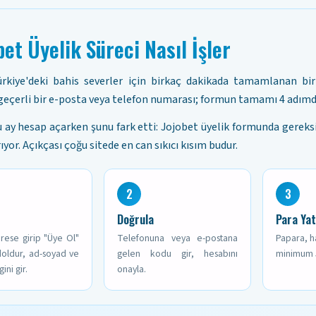
bet Üyelik Süreci Nasıl İşler
ürkiye'deki bahis severler için birkaç dakikada tamamlanan bir 
 geçerli bir e-posta veya telefon numarası; formun tamamı 4 adımda
 ay hesap açarken şunu fark etti: Jojobet üyelik formunda gereksi
rıyor. Açıkçası çoğu sitede en can sıkıcı kısım budur.
2
3
Doğrula
Para Yat
rese girip "Üye Ol"
Telefonuna veya e-postana
Papara, ha
oldur, ad-soyad ve
gelen kodu gir, hesabını
minimum 5
gini gir.
onayla.