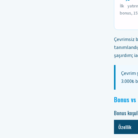
İlk yatı
bonus, 15x
Çevrimsiz 
tanımlandığ
şaşırdım; i
Çevrim 
3.000₺ 
Bonus vs 
Bonus koşul
Özellik