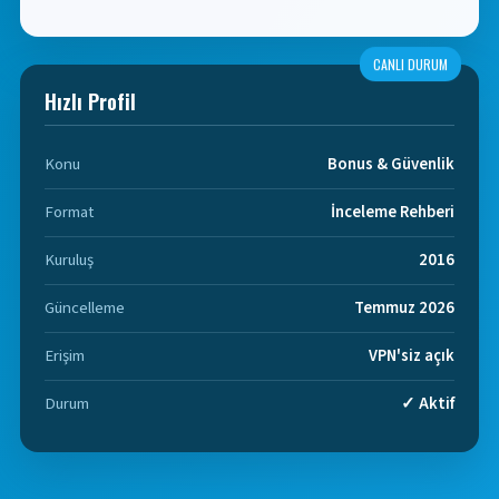
CANLI DURUM
Hızlı Profil
Konu
Bonus & Güvenlik
Format
İnceleme Rehberi
Kuruluş
2016
Güncelleme
Temmuz 2026
Erişim
VPN'siz açık
Durum
✓ Aktif