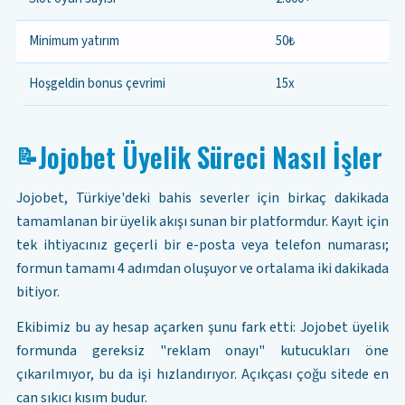
Minimum yatırım
50₺
Hoşgeldin bonus çevrimi
15x
Jojobet Üyelik Süreci Nasıl İşler
📝
Jojobet, Türkiye'deki bahis severler için birkaç dakikada
tamamlanan bir üyelik akışı sunan bir platformdur. Kayıt için
tek ihtiyacınız geçerli bir e-posta veya telefon numarası;
formun tamamı 4 adımdan oluşuyor ve ortalama iki dakikada
bitiyor.
Ekibimiz bu ay hesap açarken şunu fark etti: Jojobet üyelik
formunda gereksiz "reklam onayı" kutucukları öne
çıkarılmıyor, bu da işi hızlandırıyor. Açıkçası çoğu sitede en
can sıkıcı kısım budur.