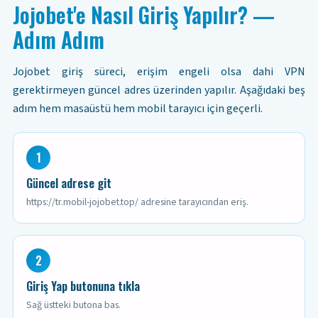
Jojobet'e Nasıl Giriş Yapılır? —
Adım Adım
Jojobet giriş süreci, erişim engeli olsa dahi VPN
gerektirmeyen güncel adres üzerinden yapılır. Aşağıdaki beş
adım hem masaüstü hem mobil tarayıcı için geçerli.
1
Güncel adrese git
https://tr.mobil-jojobet.top/ adresine tarayıcından eriş.
2
Giriş Yap butonuna tıkla
Sağ üstteki butona bas.