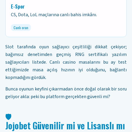
E-Spor
CS, Dota, LoL maçlarına canlı bahis imkânı.
Canlı oran
Slot tarafında oyun sağlayıcı çeşitliliği dikkat çekiyor;
bağımsız denetimden geçmiş RNG sertifikalı yazılım
sağlayıcıları listede. Canlı casino masalarını bu ay test
ettiğimizde masa açılış hızının iyi olduğunu, bağlantı
kopmadığını gördük.
Bunca oyunun keyfini çıkarmadan önce doğal olarak bir soru
geliyor akla: peki bu platform gerçekten güvenli mi?
🛡️
Jojobet Güvenilir mi ve Lisanslı mı