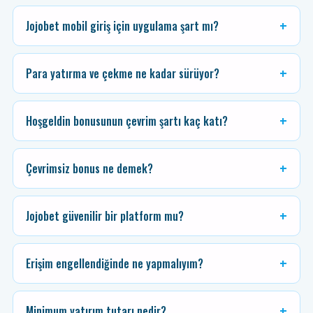
Jojobet mobil giriş için uygulama şart mı?
Para yatırma ve çekme ne kadar sürüyor?
Hoşgeldin bonusunun çevrim şartı kaç katı?
Çevrimsiz bonus ne demek?
Jojobet güvenilir bir platform mu?
Erişim engellendiğinde ne yapmalıyım?
Minimum yatırım tutarı nedir?