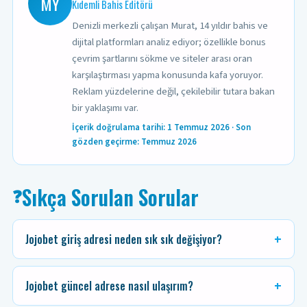
MY
Kıdemli Bahis Editörü
Denizli merkezli çalışan Murat, 14 yıldır bahis ve
dijital platformları analiz ediyor; özellikle bonus
çevrim şartlarını sökme ve siteler arası oran
karşılaştırması yapma konusunda kafa yoruyor.
Reklam yüzdelerine değil, çekilebilir tutara bakan
bir yaklaşımı var.
İçerik doğrulama tarihi: 1 Temmuz 2026 · Son
gözden geçirme: Temmuz 2026
Sıkça Sorulan Sorular
❓
Jojobet giriş adresi neden sık sık değişiyor?
Jojobet güncel adrese nasıl ulaşırım?