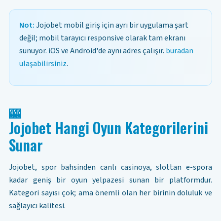
Not:
Jojobet mobil giriş için ayrı bir uygulama şart
değil; mobil tarayıcı responsive olarak tam ekranı
sunuyor. iOS ve Android'de aynı adres çalışır.
buradan
ulaşabilirsiniz
.
🎰
Jojobet Hangi Oyun Kategorilerini
Sunar
Jojobet, spor bahsinden canlı casinoya, slottan e-spora
kadar geniş bir oyun yelpazesi sunan bir platformdur.
Kategori sayısı çok; ama önemli olan her birinin doluluk ve
sağlayıcı kalitesi.