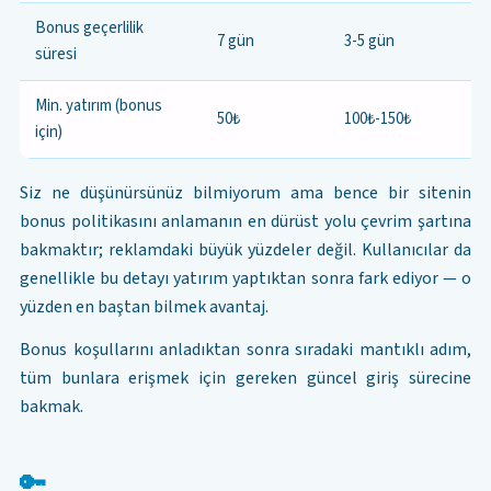
Bonus geçerlilik
7 gün
3-5 gün
süresi
Min. yatırım (bonus
50₺
100₺-150₺
için)
Siz ne düşünürsünüz bilmiyorum ama bence bir sitenin
bonus politikasını anlamanın en dürüst yolu çevrim şartına
bakmaktır; reklamdaki büyük yüzdeler değil. Kullanıcılar da
genellikle bu detayı yatırım yaptıktan sonra fark ediyor — o
yüzden en baştan bilmek avantaj.
Bonus koşullarını anladıktan sonra sıradaki mantıklı adım,
tüm bunlara erişmek için gereken güncel giriş sürecine
bakmak.
🔑