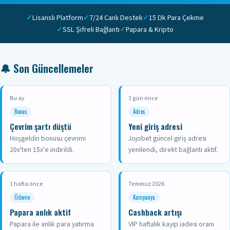
✓
Lisanslı Platform
✓
7/24 Canlı Destek
✓
15 Dk Para Çekme
✓
SSL Şifreli Bağlantı
✓
Papara & Kripto
🔔 Son Güncellemeler
Bu ay
3 gün önce
Bonus
Adres
Çevrim şartı düştü
Yeni giriş adresi
Hoşgeldin bonusu çevrimi
Jojobet güncel giriş adresi
20x'ten 15x'e indirildi.
yenilendi, direkt bağlantı aktif.
1 hafta önce
Temmuz 2026
Ödeme
Kampanya
Papara anlık aktif
Cashback artışı
Papara ile anlık para yatırma
VIP haftalık kayıp iadesi oranı