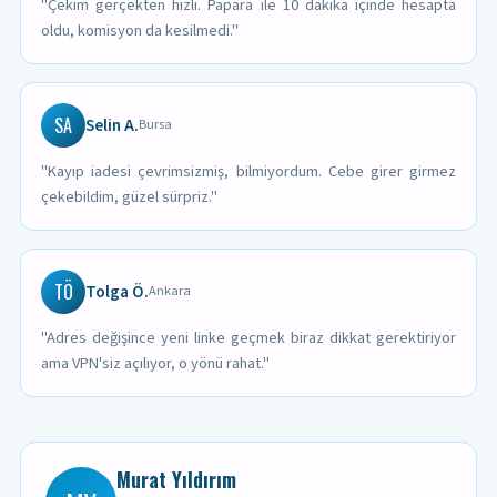
"Çekim gerçekten hızlı. Papara ile 10 dakika içinde hesapta
oldu, komisyon da kesilmedi."
SA
Selin A.
Bursa
"Kayıp iadesi çevrimsizmiş, bilmiyordum. Cebe girer girmez
çekebildim, güzel sürpriz."
TÖ
Tolga Ö.
Ankara
"Adres değişince yeni linke geçmek biraz dikkat gerektiriyor
ama VPN'siz açılıyor, o yönü rahat."
Murat Yıldırım