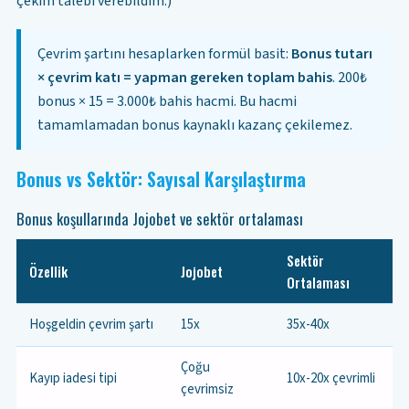
çekim talebi verebildim.)
Çevrim şartını hesaplarken formül basit:
Bonus tutarı
× çevrim katı = yapman gereken toplam bahis
. 200₺
bonus × 15 = 3.000₺ bahis hacmi. Bu hacmi
tamamlamadan bonus kaynaklı kazanç çekilemez.
Bonus vs Sektör: Sayısal Karşılaştırma
Bonus koşullarında Jojobet ve sektör ortalaması
Sektör
Özellik
Jojobet
Ortalaması
Hoşgeldin çevrim şartı
15x
35x-40x
Çoğu
Kayıp iadesi tipi
10x-20x çevrimli
çevrimsiz