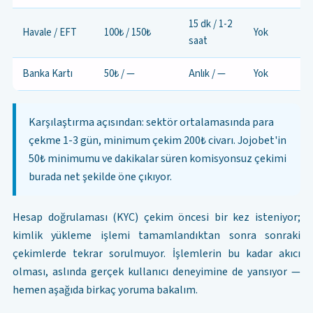
15 dk / 1-2
Havale / EFT
100₺ / 150₺
Yok
saat
Banka Kartı
50₺ / —
Anlık / —
Yok
Karşılaştırma açısından: sektör ortalamasında para
çekme 1-3 gün, minimum çekim 200₺ civarı. Jojobet'in
50₺ minimumu ve dakikalar süren komisyonsuz çekimi
burada net şekilde öne çıkıyor.
Hesap doğrulaması (KYC) çekim öncesi bir kez isteniyor;
kimlik yükleme işlemi tamamlandıktan sonra sonraki
çekimlerde tekrar sorulmuyor. İşlemlerin bu kadar akıcı
olması, aslında gerçek kullanıcı deneyimine de yansıyor —
hemen aşağıda birkaç yoruma bakalım.