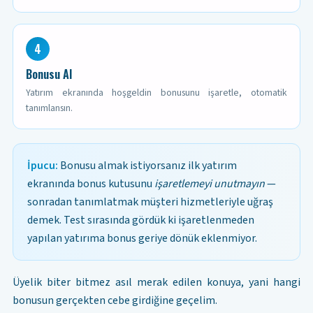
4
Bonusu Al
Yatırım ekranında hoşgeldin bonusunu işaretle, otomatik
tanımlansın.
İpucu:
Bonusu almak istiyorsanız ilk yatırım
ekranında bonus kutusunu
işaretlemeyi unutmayın
—
sonradan tanımlatmak müşteri hizmetleriyle uğraş
demek. Test sırasında gördük ki işaretlenmeden
yapılan yatırıma bonus geriye dönük eklenmiyor.
Üyelik biter bitmez asıl merak edilen konuya, yani hangi
bonusun gerçekten cebe girdiğine geçelim.