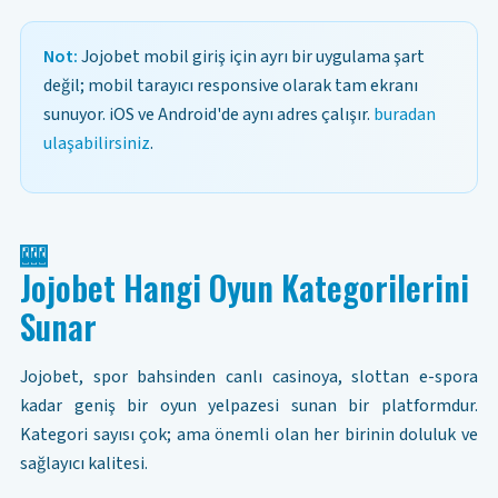
Not:
Jojobet mobil giriş için ayrı bir uygulama şart
değil; mobil tarayıcı responsive olarak tam ekranı
sunuyor. iOS ve Android'de aynı adres çalışır.
buradan
ulaşabilirsiniz
.
🎰
Jojobet Hangi Oyun Kategorilerini
Sunar
Jojobet, spor bahsinden canlı casinoya, slottan e-spora
kadar geniş bir oyun yelpazesi sunan bir platformdur.
Kategori sayısı çok; ama önemli olan her birinin doluluk ve
sağlayıcı kalitesi.