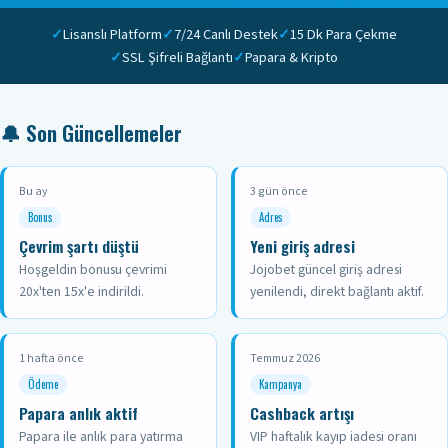
✓
Lisanslı Platform
✓
7/24 Canlı Destek
✓
15 Dk Para Çekme
✓
SSL Şifreli Bağlantı
✓
Papara & Kripto
🔔 Son Güncellemeler
Bu ay
3 gün önce
Bonus
Adres
Çevrim şartı düştü
Yeni giriş adresi
Hoşgeldin bonusu çevrimi
Jojobet güncel giriş adresi
20x'ten 15x'e indirildi.
yenilendi, direkt bağlantı aktif.
1 hafta önce
Temmuz 2026
Ödeme
Kampanya
Papara anlık aktif
Cashback artışı
Papara ile anlık para yatırma
VIP haftalık kayıp iadesi oranı