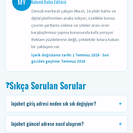
MY
Kıdemli Bahis Editörü
Denizli merkezli çalışan Murat, 14 yıldır bahis ve
dijital platformları analiz ediyor; özellikle bonus
çevrim şartlarını sökme ve siteler arası oran
karşılaştırması yapma konusunda kafa yoruyor.
Reklam yüzdelerine değil, çekilebilir tutara bakan
bir yaklaşımı var.
İçerik doğrulama tarihi: 1 Temmuz 2026 · Son
gözden geçirme: Temmuz 2026
Sıkça Sorulan Sorular
❓
Jojobet giriş adresi neden sık sık değişiyor?
Jojobet güncel adrese nasıl ulaşırım?