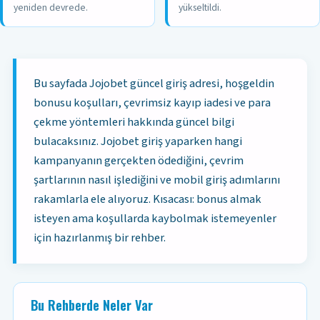
yeniden devrede.
yükseltildi.
Bu sayfada Jojobet güncel giriş adresi, hoşgeldin
bonusu koşulları, çevrimsiz kayıp iadesi ve para
çekme yöntemleri hakkında güncel bilgi
bulacaksınız. Jojobet giriş yaparken hangi
kampanyanın gerçekten ödediğini, çevrim
şartlarının nasıl işlediğini ve mobil giriş adımlarını
rakamlarla ele alıyoruz. Kısacası: bonus almak
isteyen ama koşullarda kaybolmak istemeyenler
için hazırlanmış bir rehber.
Bu Rehberde Neler Var