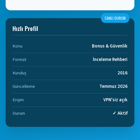
CANLI DURUM
Hızlı Profil
Konu
Bonus & Güvenlik
Format
İnceleme Rehberi
Kuruluş
2016
Güncelleme
Temmuz 2026
Erişim
VPN'siz açık
Durum
✓ Aktif