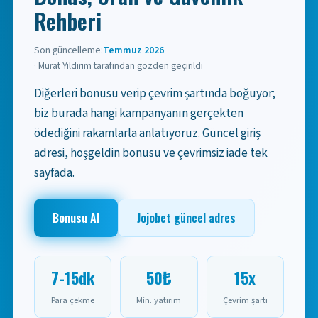
Rehberi
Son güncelleme:
Temmuz 2026
· Murat Yıldırım tarafından gözden geçirildi
Diğerleri bonusu verip çevrim şartında boğuyor;
biz burada hangi kampanyanın gerçekten
ödediğini rakamlarla anlatıyoruz. Güncel giriş
adresi, hoşgeldin bonusu ve çevrimsiz iade tek
sayfada.
Bonusu Al
Jojobet güncel adres
7-15dk
50₺
15x
Para çekme
Min. yatırım
Çevrim şartı