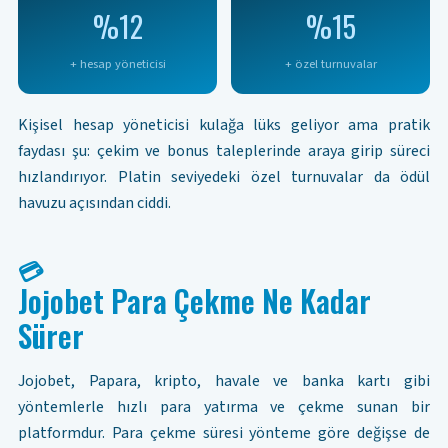
%12
%15
+ hesap yöneticisi
+ özel turnuvalar
Kişisel hesap yöneticisi kulağa lüks geliyor ama pratik
faydası şu: çekim ve bonus taleplerinde araya girip süreci
hızlandırıyor. Platin seviyedeki özel turnuvalar da ödül
havuzu açısından ciddi.
💳
Jojobet Para Çekme Ne Kadar
Sürer
Jojobet, Papara, kripto, havale ve banka kartı gibi
yöntemlerle hızlı para yatırma ve çekme sunan bir
platformdur. Para çekme süresi yönteme göre değişse de