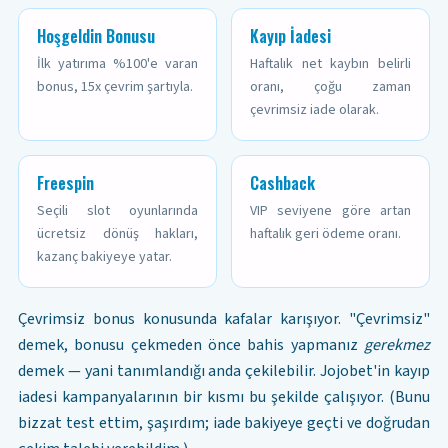
Hoşgeldin Bonusu
Kayıp İadesi
İlk yatırıma %100'e varan
Haftalık net kaybın belirli
bonus, 15x çevrim şartıyla.
oranı, çoğu zaman
çevrimsiz iade olarak.
Freespin
Cashback
Seçili slot oyunlarında
VIP seviyene göre artan
ücretsiz dönüş hakları,
haftalık geri ödeme oranı.
kazanç bakiyeye yatar.
Çevrimsiz bonus konusunda kafalar karışıyor. "Çevrimsiz"
demek, bonusu çekmeden önce bahis yapmanız
gerekmez
demek — yani tanımlandığı anda çekilebilir. Jojobet'in kayıp
iadesi kampanyalarının bir kısmı bu şekilde çalışıyor. (Bunu
bizzat test ettim, şaşırdım; iade bakiyeye geçti ve doğrudan