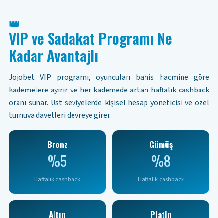
👑
VIP ve Sadakat Programı Ne
Kadar Avantajlı
Jojobet VIP programı, oyuncuları bahis hacmine göre
kademelere ayırır ve her kademede artan haftalık cashback
oranı sunar. Üst seviyelerde kişisel hesap yöneticisi ve özel
turnuva davetleri devreye girer.
Bronz
Gümüş
%5
%8
Haftalık cashback
Haftalık cashback
Altın
Platin