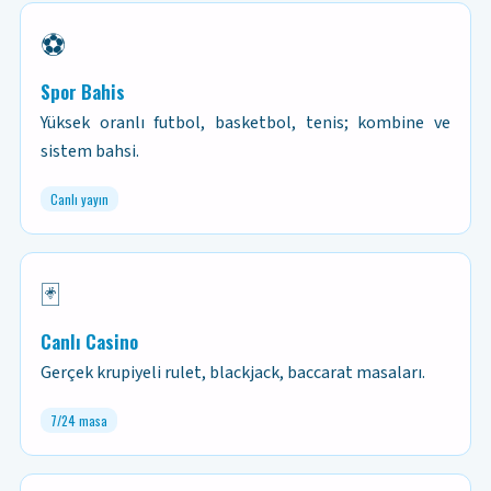
⚽
Spor Bahis
Yüksek oranlı futbol, basketbol, tenis; kombine ve
sistem bahsi.
Canlı yayın
🃏
Canlı Casino
Gerçek krupiyeli rulet, blackjack, baccarat masaları.
7/24 masa