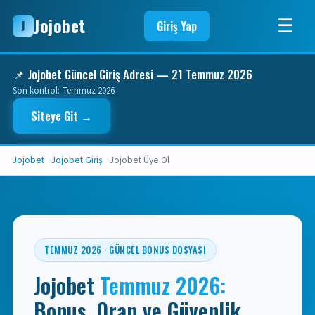
Jojobet
☰
J
Giriş Yap
📌 Jojobet Güncel Giriş Adresi — 21 Temmuz 2026
Son kontrol: Temmuz 2026
Siteye Git →
Jojobet
Jojobet Giriş
Jojobet Üye Ol
TEMMUZ 2026 · GÜNCEL BONUS DOSYASI
Jojobet
Temmuz 2026:
Bonus, Oran ve Güvenlik