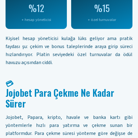
%12
%15
+ hesap yöneticisi
+ özel turnuvalar
Kişisel hesap yöneticisi kulağa lüks geliyor ama pratik
faydası şu: çekim ve bonus taleplerinde araya girip süreci
hızlandırıyor. Platin seviyedeki özel turnuvalar da ödül
havuzu açısından ciddi.
💳
Jojobet Para Çekme Ne Kadar
Sürer
Jojobet, Papara, kripto, havale ve banka kartı gibi
yöntemlerle hızlı para yatırma ve çekme sunan bir
platformdur. Para çekme süresi yönteme göre değişse de