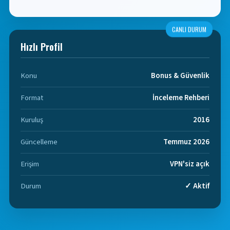
CANLI DURUM
Hızlı Profil
Konu
Bonus & Güvenlik
Format
İnceleme Rehberi
Kuruluş
2016
Güncelleme
Temmuz 2026
Erişim
VPN'siz açık
Durum
✓ Aktif