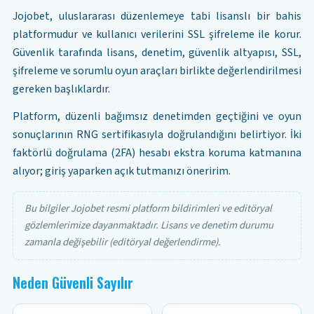
Jojobet, uluslararası düzenlemeye tabi lisanslı bir bahis
platformudur ve kullanıcı verilerini SSL şifreleme ile korur.
Güvenlik tarafında lisans, denetim, güvenlik altyapısı, SSL,
şifreleme ve sorumlu oyun araçları birlikte değerlendirilmesi
gereken başlıklardır.
Platform, düzenli bağımsız denetimden geçtiğini ve oyun
sonuçlarının RNG sertifikasıyla doğrulandığını belirtiyor. İki
faktörlü doğrulama (2FA) hesabı ekstra koruma katmanına
alıyor; giriş yaparken açık tutmanızı öneririm.
Bu bilgiler Jojobet resmi platform bildirimleri ve editöryal
gözlemlerimize dayanmaktadır. Lisans ve denetim durumu
zamanla değişebilir (editöryal değerlendirme).
Neden Güvenli Sayılır