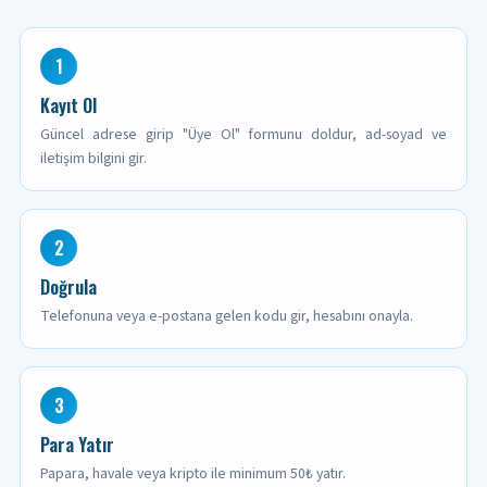
1
Kayıt Ol
Güncel adrese girip "Üye Ol" formunu doldur, ad-soyad ve
iletişim bilgini gir.
2
Doğrula
Telefonuna veya e-postana gelen kodu gir, hesabını onayla.
3
Para Yatır
Papara, havale veya kripto ile minimum 50₺ yatır.