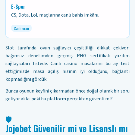
E-Spor
CS, Dota, LoL maçlarına canlı bahis imkânı.
Canlı oran
Slot tarafında oyun sağlayıcı çeşitliliği dikkat çekiyor;
bağımsız denetimden geçmiş RNG sertifikalı yazılım
sağlayıcıları listede. Canlı casino masalarını bu ay test
ettiğimizde masa açılış hızının iyi olduğunu, bağlantı
kopmadığını gördük.
Bunca oyunun keyfini çıkarmadan önce doğal olarak bir soru
geliyor akla: peki bu platform gerçekten güvenli mi?
🛡️
Jojobet Güvenilir mi ve Lisanslı mı