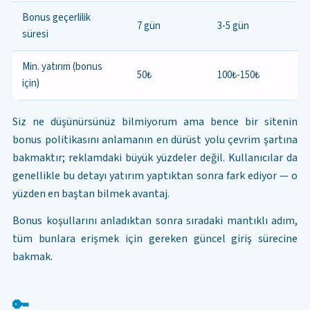
Bonus geçerlilik
7 gün
3-5 gün
süresi
Min. yatırım (bonus
50₺
100₺-150₺
için)
Siz ne düşünürsünüz bilmiyorum ama bence bir sitenin
bonus politikasını anlamanın en dürüst yolu çevrim şartına
bakmaktır; reklamdaki büyük yüzdeler değil. Kullanıcılar da
genellikle bu detayı yatırım yaptıktan sonra fark ediyor — o
yüzden en baştan bilmek avantaj.
Bonus koşullarını anladıktan sonra sıradaki mantıklı adım,
tüm bunlara erişmek için gereken güncel giriş sürecine
bakmak.
🔑