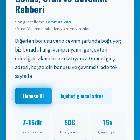
Rehberi
Son güncelleme:
Temmuz 2026
· Murat Yıldırım tarafından gözden geçirildi
Diğerleri bonusu verip çevrim şartında boğuyor;
biz burada hangi kampanyanın gerçekten
ödediğini rakamlarla anlatıyoruz. Güncel giriş
adresi, hoşgeldin bonusu ve çevrimsiz iade tek
sayfada.
Bonusu Al
Jojobet güncel adres
7-15dk
50₺
15x
Para çekme
Min. yatırım
Çevrim şartı