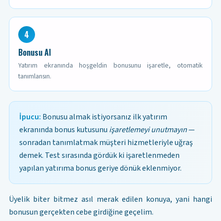
4
Bonusu Al
Yatırım ekranında hoşgeldin bonusunu işaretle, otomatik
tanımlansın.
İpucu:
Bonusu almak istiyorsanız ilk yatırım
ekranında bonus kutusunu
işaretlemeyi unutmayın
—
sonradan tanımlatmak müşteri hizmetleriyle uğraş
demek. Test sırasında gördük ki işaretlenmeden
yapılan yatırıma bonus geriye dönük eklenmiyor.
Üyelik biter bitmez asıl merak edilen konuya, yani hangi
bonusun gerçekten cebe girdiğine geçelim.