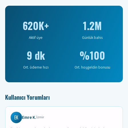
620K+
1.2M
Aktif üye
Günlük bahis
9 dk
%100
Ort. ödeme hızı
Ort. hoşgeldin bonusu
Kullanıcı Yorumları
EK
Emre K.
İzmir