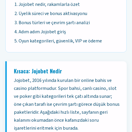
Jojobet nedir, rakamlarla özet
Üyelik süreci ve bonus aktivasyonu
Bonus türleri ve çevrim şartı analizi
Adım adım Jojobet giriş
Oyun kategorileri, güvenlik, VIP ve ödeme
Kısaca: Jojobet Nedir
Jojobet, 2016 yılında kurulan bir online bahis ve
casino platformudur. Spor bahsi, canlı casino, slot
ve poker gibi kategorileri tek çatı altında sunar;
öne çıkan tarafı ise çevrim şartı görece düşük bonus
paketleridir. Aşağıdaki hızlı liste, sayfanın geri
kalanını okumadan önce kafanızdaki soru
işaretlerini eritmek için burada.