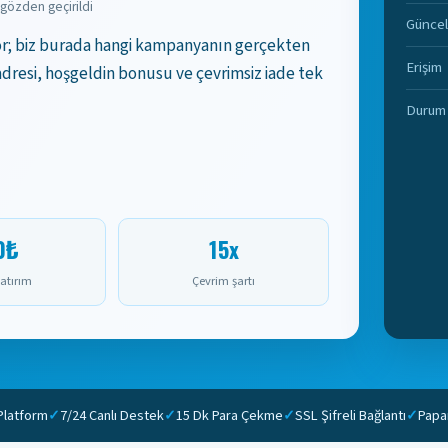
n gözden geçirildi
Günce
or; biz burada hangi kampanyanın gerçekten
Erişim
 adresi, hoşgeldin bonusu ve çevrimsiz iade tek
Durum
0₺
15x
yatırım
Çevrim şartı
 Platform
✓
7/24 Canlı Destek
✓
15 Dk Para Çekme
✓
SSL Şifreli Bağlantı
✓
Papa