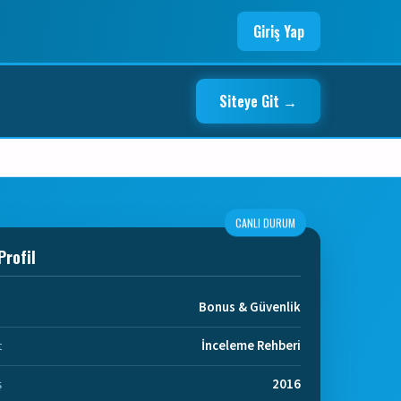
Giriş Yap
Siteye Git →
CANLI DURUM
Profil
Bonus & Güvenlik
t
İnceleme Rehberi
ş
2016