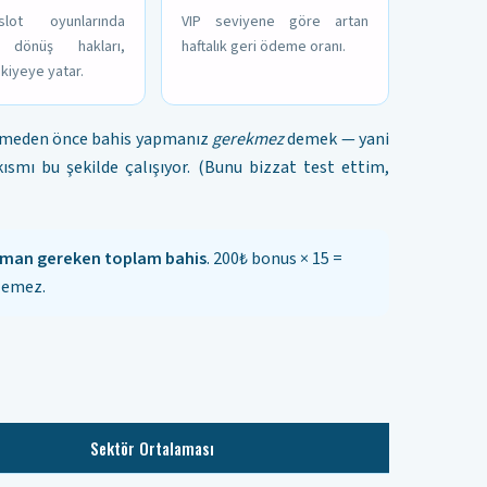
slot oyunlarında
VIP seviyene göre artan
z dönüş hakları,
haftalık geri ödeme oranı.
kiyeye yatar.
ekmeden önce bahis yapmanız
gerekmez
demek — yani
kısmı bu şekilde çalışıyor. (Bunu bizzat test ettim,
apman gereken toplam bahis
. 200₺ bonus × 15 =
lemez.
Sektör Ortalaması