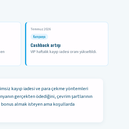
Temmuz 2026
Kampanya
Cashback artışı
den
VIP haftalık kayıp iadesi oranı yükseltildi.
rimsiz kayıp iadesi ve para çekme yöntemleri
nyanın gerçekten ödediğini, çevrim şartlarının
ası: bonus almak isteyen ama koşullarda