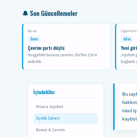
🔔 Son Güncellemeler
Bu ay
3 gün önc
Bonus
Adres
Çevrim şartı düştü
Yeni gir
Hoşgeldin bonusu çevrimi 20x'ten 15x'e
Jojobet g
indirildi.
bağlantı a
İçindekiler
Bu sayf
hakkın
Kısaca Jojobet
nasıl i
Üyelik Süreci
kaybol
Bonus & Çevrim