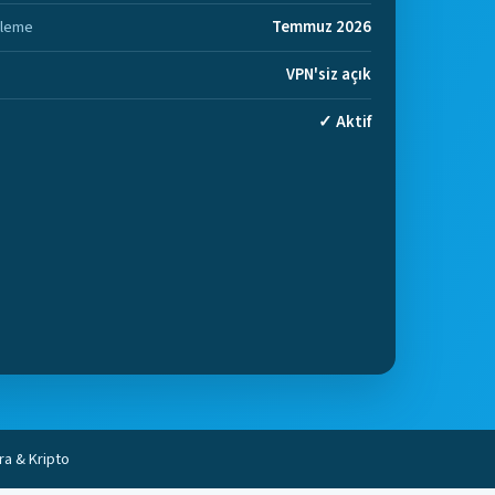
lleme
Temmuz 2026
VPN'siz açık
✓ Aktif
ra & Kripto