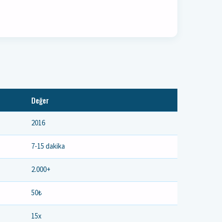
Değer
2016
7-15 dakika
2.000+
50₺
15x