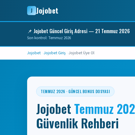
Jojobet
J
📌 Jojobet Güncel Giriş Adresi — 21 Temmuz 2026
Son kontrol: Temmuz 2026
Jojobet
Jojobet Giriş
Jojobet Üye Ol
TEMMUZ 2026 · GÜNCEL BONUS DOSYASI
Jojobet
Temmuz 202
Güvenlik Rehberi