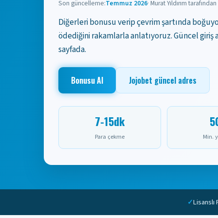
Son güncelleme:
Temmuz 2026
· Murat Yıldırım tarafında
Diğerleri bonusu verip çevrim şartında boğuy
ödediğini rakamlarla anlatıyoruz. Güncel giriş
sayfada.
Bonusu Al
Jojobet güncel adres
7-15dk
5
Para çekme
Min. 
✓
Lisanslı