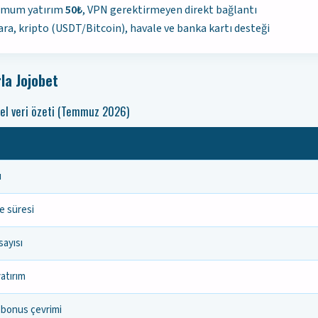
imum yatırım
50₺
, VPN gerektirmeyen direkt bağlantı
ra, kripto (USDT/Bitcoin), havale ve banka kartı desteği
la Jojobet
el veri özeti (Temmuz 2026)
ı
e süresi
sayısı
atırım
 bonus çevrimi