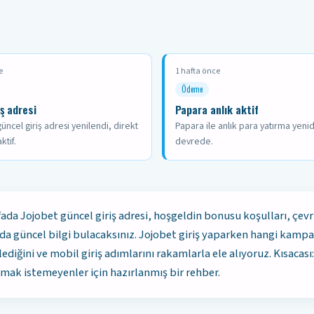
e
1 hafta önce
Ödeme
iş adresi
Papara anlık aktif
üncel giriş adresi yenilendi, direkt
Papara ile anlık para yatırma yeni
ktif.
devrede.
ada Jojobet güncel giriş adresi, hoşgeldin bonusu koşulları, çev
da güncel bilgi bulacaksınız. Jojobet giriş yaparken hangi kampa
şlediğini ve mobil giriş adımlarını rakamlarla ele alıyoruz. Kısac
mak istemeyenler için hazırlanmış bir rehber.