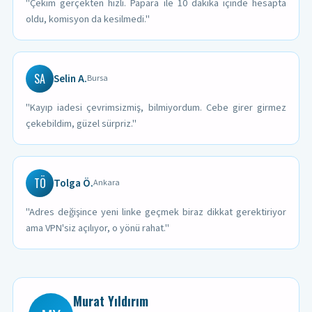
"Çekim gerçekten hızlı. Papara ile 10 dakika içinde hesapta
oldu, komisyon da kesilmedi."
SA
Selin A.
Bursa
"Kayıp iadesi çevrimsizmiş, bilmiyordum. Cebe girer girmez
çekebildim, güzel sürpriz."
TÖ
Tolga Ö.
Ankara
"Adres değişince yeni linke geçmek biraz dikkat gerektiriyor
ama VPN'siz açılıyor, o yönü rahat."
Murat Yıldırım