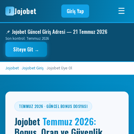
Jojobet
☰
J
Giriş Yap
📌 Jojobet Güncel Giriş Adresi — 21 Temmuz 2026
Son kontrol: Temmuz 2026
Siteye Git →
Jojobet
Jojobet Giriş
Jojobet Üye Ol
TEMMUZ 2026 · GÜNCEL BONUS DOSYASI
Jojobet
Temmuz 2026:
Bonus, Oran ve Güvenlik