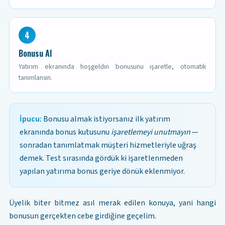
4
Bonusu Al
Yatırım ekranında hoşgeldin bonusunu işaretle, otomatik
tanımlansın.
İpucu:
Bonusu almak istiyorsanız ilk yatırım
ekranında bonus kutusunu
işaretlemeyi unutmayın
—
sonradan tanımlatmak müşteri hizmetleriyle uğraş
demek. Test sırasında gördük ki işaretlenmeden
yapılan yatırıma bonus geriye dönük eklenmiyor.
Üyelik biter bitmez asıl merak edilen konuya, yani hangi
bonusun gerçekten cebe girdiğine geçelim.