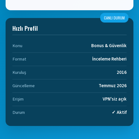
CANLI DURUM
Hızlı Profil
Konu
Bonus & Güvenlik
Format
İnceleme Rehberi
Kuruluş
2016
Güncelleme
Temmuz 2026
Erişim
VPN'siz açık
Durum
✓ Aktif