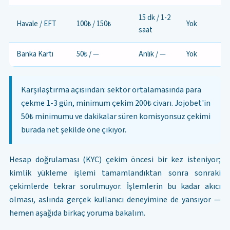
15 dk / 1-2
Havale / EFT
100₺ / 150₺
Yok
saat
Banka Kartı
50₺ / —
Anlık / —
Yok
Karşılaştırma açısından: sektör ortalamasında para
çekme 1-3 gün, minimum çekim 200₺ civarı. Jojobet'in
50₺ minimumu ve dakikalar süren komisyonsuz çekimi
burada net şekilde öne çıkıyor.
Hesap doğrulaması (KYC) çekim öncesi bir kez isteniyor;
kimlik yükleme işlemi tamamlandıktan sonra sonraki
çekimlerde tekrar sorulmuyor. İşlemlerin bu kadar akıcı
olması, aslında gerçek kullanıcı deneyimine de yansıyor —
hemen aşağıda birkaç yoruma bakalım.