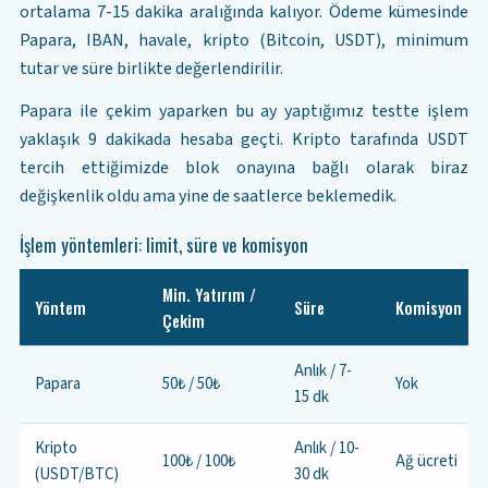
ortalama 7-15 dakika aralığında kalıyor. Ödeme kümesinde
Papara, IBAN, havale, kripto (Bitcoin, USDT), minimum
tutar ve süre birlikte değerlendirilir.
Papara ile çekim yaparken bu ay yaptığımız testte işlem
yaklaşık 9 dakikada hesaba geçti. Kripto tarafında USDT
tercih ettiğimizde blok onayına bağlı olarak biraz
değişkenlik oldu ama yine de saatlerce beklemedik.
İşlem yöntemleri: limit, süre ve komisyon
Min. Yatırım /
Yöntem
Süre
Komisyon
Çekim
Anlık / 7-
Papara
50₺ / 50₺
Yok
15 dk
Kripto
Anlık / 10-
100₺ / 100₺
Ağ ücreti
(USDT/BTC)
30 dk