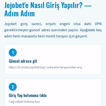
Jojobet'e Nasıl Giriş Yapılır? —
Adım Adım
Jojobet giriş süreci, erişim engeli olsa dahi VPN
gerektirmeyen güncel adres üzerinden yapılır. Aşağıdaki beş
adım hem masaüstü hem mobil tarayıcı için geçerli.
1
Güncel adrese git
https://tr.mobil-jojobet.top/ adresine tarayıcından eriş.
2
Giriş Yap butonuna tıkla
Sağ üstteki butona bas.