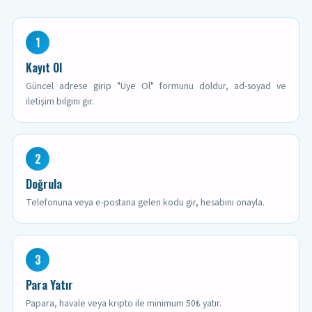
1
Kayıt Ol
Güncel adrese girip "Üye Ol" formunu doldur, ad-soyad ve
iletişim bilgini gir.
2
Doğrula
Telefonuna veya e-postana gelen kodu gir, hesabını onayla.
3
Para Yatır
Papara, havale veya kripto ile minimum 50₺ yatır.