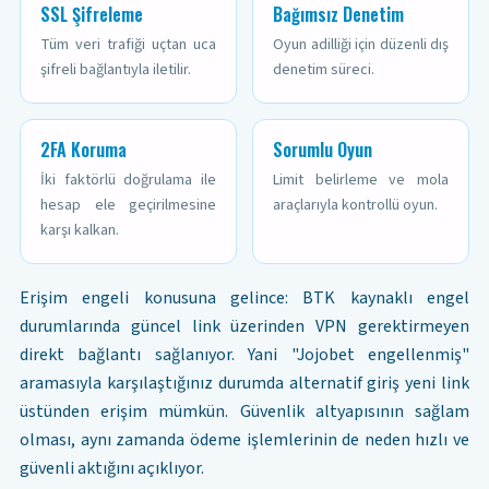
SSL Şifreleme
Bağımsız Denetim
Tüm veri trafiği uçtan uca
Oyun adilliği için düzenli dış
şifreli bağlantıyla iletilir.
denetim süreci.
2FA Koruma
Sorumlu Oyun
İki faktörlü doğrulama ile
Limit belirleme ve mola
hesap ele geçirilmesine
araçlarıyla kontrollü oyun.
karşı kalkan.
Erişim engeli konusuna gelince: BTK kaynaklı engel
durumlarında güncel link üzerinden VPN gerektirmeyen
direkt bağlantı sağlanıyor. Yani "Jojobet engellenmiş"
aramasıyla karşılaştığınız durumda alternatif giriş yeni link
üstünden erişim mümkün. Güvenlik altyapısının sağlam
olması, aynı zamanda ödeme işlemlerinin de neden hızlı ve
güvenli aktığını açıklıyor.