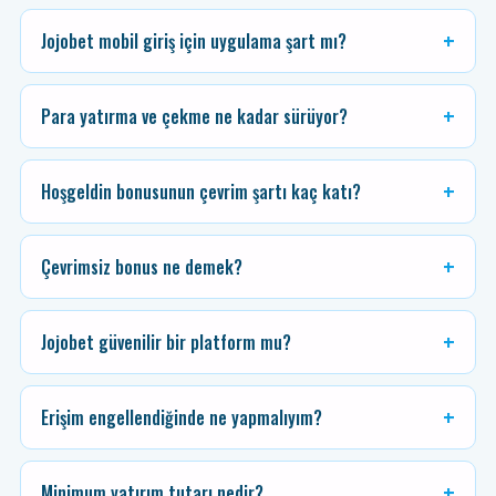
Jojobet mobil giriş için uygulama şart mı?
Para yatırma ve çekme ne kadar sürüyor?
Hoşgeldin bonusunun çevrim şartı kaç katı?
Çevrimsiz bonus ne demek?
Jojobet güvenilir bir platform mu?
Erişim engellendiğinde ne yapmalıyım?
Minimum yatırım tutarı nedir?