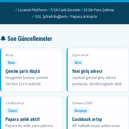
✓
Lisanslı Platform
✓
7/24 Canlı Destek
✓
15 Dk Para Çekme
✓
SSL Şifreli Bağlantı
✓
Papara & Kripto
🔔 Son Güncellemeler
Bu ay
3 gün önce
Bonus
Adres
Çevrim şartı düştü
Yeni giriş adresi
Hoşgeldin bonusu çevrimi
Jojobet güncel giriş adresi
20x'ten 15x'e indirildi.
yenilendi, direkt bağlantı aktif.
1 hafta önce
Temmuz 2026
Ödeme
Kampanya
Papara anlık aktif
Cashback artışı
Papara ile anlık para yatırma
VIP haftalık kayıp iadesi oranı