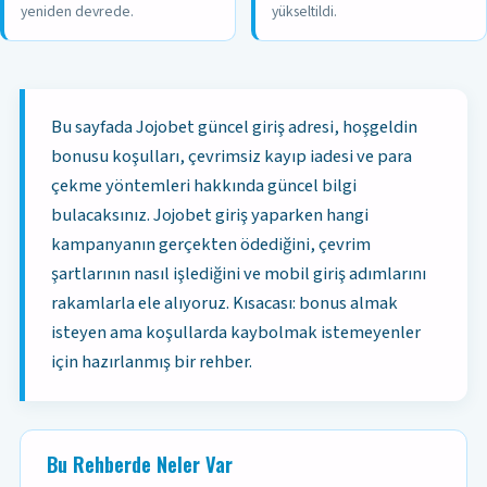
yeniden devrede.
yükseltildi.
Bu sayfada Jojobet güncel giriş adresi, hoşgeldin
bonusu koşulları, çevrimsiz kayıp iadesi ve para
çekme yöntemleri hakkında güncel bilgi
bulacaksınız. Jojobet giriş yaparken hangi
kampanyanın gerçekten ödediğini, çevrim
şartlarının nasıl işlediğini ve mobil giriş adımlarını
rakamlarla ele alıyoruz. Kısacası: bonus almak
isteyen ama koşullarda kaybolmak istemeyenler
için hazırlanmış bir rehber.
Bu Rehberde Neler Var