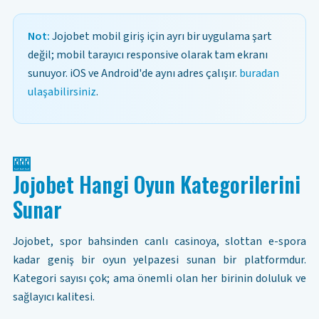
Not:
Jojobet mobil giriş için ayrı bir uygulama şart
değil; mobil tarayıcı responsive olarak tam ekranı
sunuyor. iOS ve Android'de aynı adres çalışır.
buradan
ulaşabilirsiniz
.
🎰
Jojobet Hangi Oyun Kategorilerini
Sunar
Jojobet, spor bahsinden canlı casinoya, slottan e-spora
kadar geniş bir oyun yelpazesi sunan bir platformdur.
Kategori sayısı çok; ama önemli olan her birinin doluluk ve
sağlayıcı kalitesi.