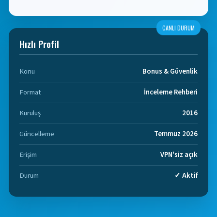
CANLI DURUM
Hızlı Profil
Konu
Bonus & Güvenlik
Format
İnceleme Rehberi
Kuruluş
2016
Güncelleme
Temmuz 2026
Erişim
VPN'siz açık
Durum
✓ Aktif