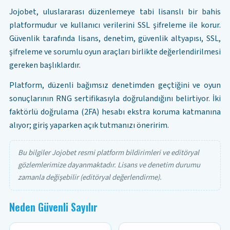
Jojobet, uluslararası düzenlemeye tabi lisanslı bir bahis
platformudur ve kullanıcı verilerini SSL şifreleme ile korur.
Güvenlik tarafında lisans, denetim, güvenlik altyapısı, SSL,
şifreleme ve sorumlu oyun araçları birlikte değerlendirilmesi
gereken başlıklardır.
Platform, düzenli bağımsız denetimden geçtiğini ve oyun
sonuçlarının RNG sertifikasıyla doğrulandığını belirtiyor. İki
faktörlü doğrulama (2FA) hesabı ekstra koruma katmanına
alıyor; giriş yaparken açık tutmanızı öneririm.
Bu bilgiler Jojobet resmi platform bildirimleri ve editöryal
gözlemlerimize dayanmaktadır. Lisans ve denetim durumu
zamanla değişebilir (editöryal değerlendirme).
Neden Güvenli Sayılır