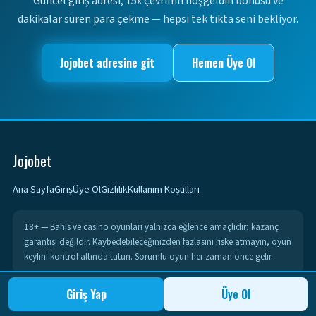
Güncel giriş adresi, 15x çevrimli hoşgeldin bonusu ve
dakikalar süren para çekme — hepsi tek tıkta seni bekliyor.
Jojobet adresine git
Hemen Üye Ol
Jojobet
Ana Sayfa
Giriş
Üye Ol
Gizlilik
Kullanım Koşulları
18+
— Bahis ve casino oyunları yalnızca eğlence amaçlıdır; kazanç
garantisi değildir. Kaybedebileceğinizden fazlasını riske atmayın, oyun
keyfini kontrol altında tutun. Sorumlu oyun her zaman önce gelir.
Giriş Yap
Üye Ol
© 2026 Jojobet. Tüm hakları saklıdır. | 18+ | Sorumlu Oyun