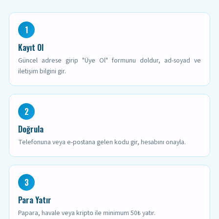
1
Kayıt Ol
Güncel adrese girip "Üye Ol" formunu doldur, ad-soyad ve
iletişim bilgini gir.
2
Doğrula
Telefonuna veya e-postana gelen kodu gir, hesabını onayla.
3
Para Yatır
Papara, havale veya kripto ile minimum 50₺ yatır.