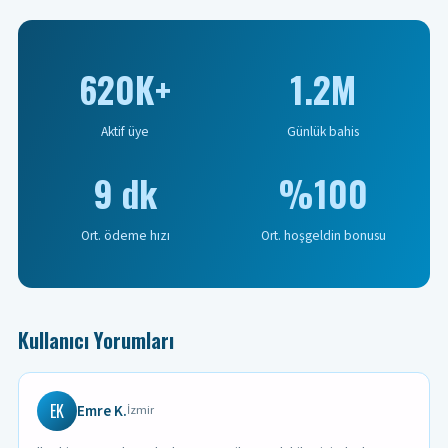
620K+
1.2M
Aktif üye
Günlük bahis
9 dk
%100
Ort. ödeme hızı
Ort. hoşgeldin bonusu
Kullanıcı Yorumları
EK
Emre K.
İzmir