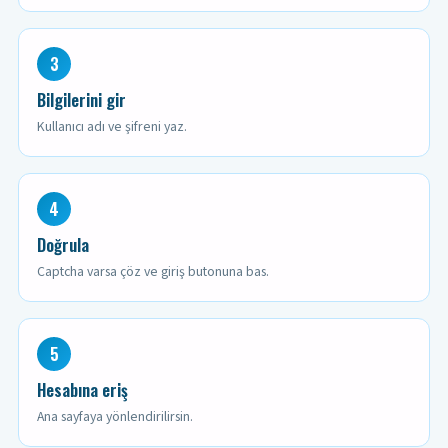
3
Bilgilerini gir
Kullanıcı adı ve şifreni yaz.
4
Doğrula
Captcha varsa çöz ve giriş butonuna bas.
5
Hesabına eriş
Ana sayfaya yönlendirilirsin.