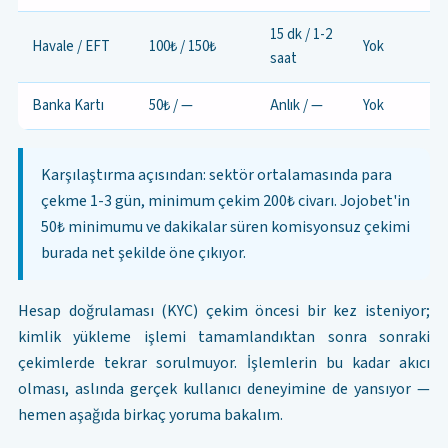
15 dk / 1-2
Havale / EFT
100₺ / 150₺
Yok
saat
Banka Kartı
50₺ / —
Anlık / —
Yok
Karşılaştırma açısından: sektör ortalamasında para
çekme 1-3 gün, minimum çekim 200₺ civarı. Jojobet'in
50₺ minimumu ve dakikalar süren komisyonsuz çekimi
burada net şekilde öne çıkıyor.
Hesap doğrulaması (KYC) çekim öncesi bir kez isteniyor;
kimlik yükleme işlemi tamamlandıktan sonra sonraki
çekimlerde tekrar sorulmuyor. İşlemlerin bu kadar akıcı
olması, aslında gerçek kullanıcı deneyimine de yansıyor —
hemen aşağıda birkaç yoruma bakalım.