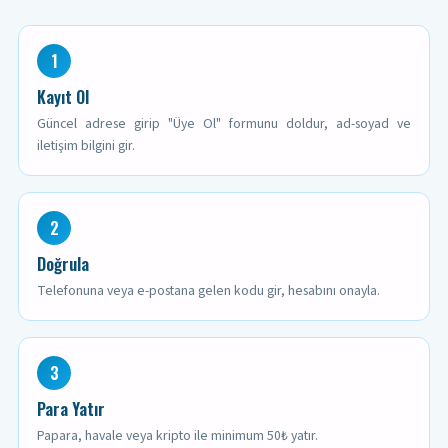
1
Kayıt Ol
Güncel adrese girip "Üye Ol" formunu doldur, ad-soyad ve
iletişim bilgini gir.
2
Doğrula
Telefonuna veya e-postana gelen kodu gir, hesabını onayla.
3
Para Yatır
Papara, havale veya kripto ile minimum 50₺ yatır.