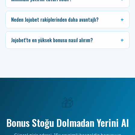
Neden Jojobet rakiplerinden daha avantajlı?
Jojobet'te en yüksek bonusu nasıl alırım?
🎁
Bonus Stoğu Dolmadan Yerini Al