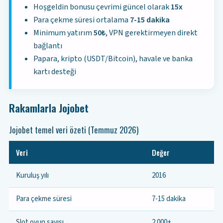
Hoşgeldin bonusu çevrimi güncel olarak
15x
Para çekme süresi ortalama
7-15 dakika
Minimum yatırım
50₺
, VPN gerektirmeyen direkt
bağlantı
Papara, kripto (USDT/Bitcoin), havale ve banka
kartı desteği
Rakamlarla Jojobet
Jojobet temel veri özeti (Temmuz 2026)
Veri
Değer
Kuruluş yılı
2016
Para çekme süresi
7-15 dakika
Slot oyun sayısı
2.000+