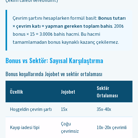
çekim talebi verebildim.)
Çevrim şartını hesaplarken formül basit:
Bonus tutarı
× çevrim katı = yapman gereken toplam bahis
. 200₺
bonus × 15 = 3.000₺ bahis hacmi. Bu hacmi
tamamlamadan bonus kaynaklı kazanç çekilemez.
Bonus vs Sektör: Sayısal Karşılaştırma
Bonus koşullarında Jojobet ve sektör ortalaması
Sektör
Özellik
Jojobet
Ortalaması
Hoşgeldin çevrim şartı
15x
35x-40x
Çoğu
Kayıp iadesi tipi
10x-20x çevrimli
çevrimsiz