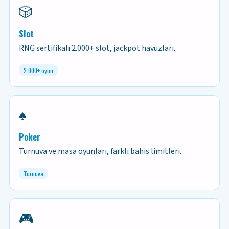
🎲
Slot
RNG sertifikalı 2.000+ slot, jackpot havuzları.
2.000+ oyun
♠️
Poker
Turnuva ve masa oyunları, farklı bahis limitleri.
Turnuva
🎮