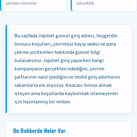
yeniden devrede.
yükseltildi.
Bu sayfada Jojobet güncel giriş adresi, hoşgeldin
bonusu koşulları, çevrimsiz kayıp iadesi ve para
çekme yöntemleri hakkında güncel bilgi
bulacaksınız. Jojobet giriş yaparken hangi
kampanyanın gerçekten ödediğini, çevrim
şartlarının nasıl işlediğini ve mobil giriş adımlarını
rakamlarla ele alıyoruz. Kısacası: bonus almak
isteyen ama koşullarda kaybolmak istemeyenler
için hazırlanmış bir rehber.
Bu Rehberde Neler Var