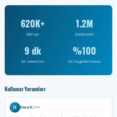
620K+
1.2M
Aktif üye
Günlük bahis
9 dk
%100
Ort. ödeme hızı
Ort. hoşgeldin bonusu
Kullanıcı Yorumları
EK
Emre K.
İzmir