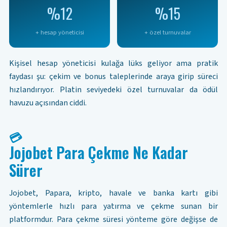
%12
%15
+ hesap yöneticisi
+ özel turnuvalar
Kişisel hesap yöneticisi kulağa lüks geliyor ama pratik
faydası şu: çekim ve bonus taleplerinde araya girip süreci
hızlandırıyor. Platin seviyedeki özel turnuvalar da ödül
havuzu açısından ciddi.
💳
Jojobet Para Çekme Ne Kadar
Sürer
Jojobet, Papara, kripto, havale ve banka kartı gibi
yöntemlerle hızlı para yatırma ve çekme sunan bir
platformdur. Para çekme süresi yönteme göre değişse de