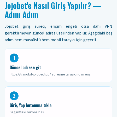
Jojobet'e Nasıl Giriş Yapılır? —
Adım Adım
Jojobet giriş süreci, erişim engeli olsa dahi VPN
gerektirmeyen güncel adres üzerinden yapılır. Aşağıdaki beş
adım hem masaüstü hem mobil tarayıcı için geçerli.
1
Güncel adrese git
https://tr.mobil-jojobet.top/ adresine tarayıcından eriş.
2
Giriş Yap butonuna tıkla
Sağ üstteki butona bas.