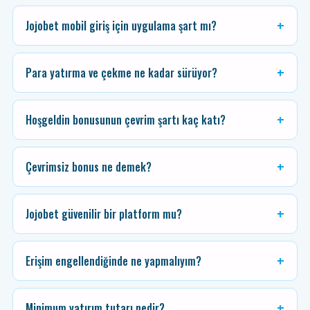
Jojobet mobil giriş için uygulama şart mı?
Para yatırma ve çekme ne kadar sürüyor?
Hoşgeldin bonusunun çevrim şartı kaç katı?
Çevrimsiz bonus ne demek?
Jojobet güvenilir bir platform mu?
Erişim engellendiğinde ne yapmalıyım?
Minimum yatırım tutarı nedir?