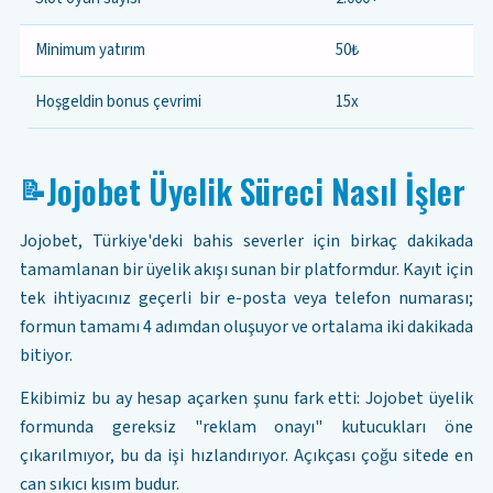
Minimum yatırım
50₺
Hoşgeldin bonus çevrimi
15x
Jojobet Üyelik Süreci Nasıl İşler
📝
Jojobet, Türkiye'deki bahis severler için birkaç dakikada
tamamlanan bir üyelik akışı sunan bir platformdur. Kayıt için
tek ihtiyacınız geçerli bir e-posta veya telefon numarası;
formun tamamı 4 adımdan oluşuyor ve ortalama iki dakikada
bitiyor.
Ekibimiz bu ay hesap açarken şunu fark etti: Jojobet üyelik
formunda gereksiz "reklam onayı" kutucukları öne
çıkarılmıyor, bu da işi hızlandırıyor. Açıkçası çoğu sitede en
can sıkıcı kısım budur.