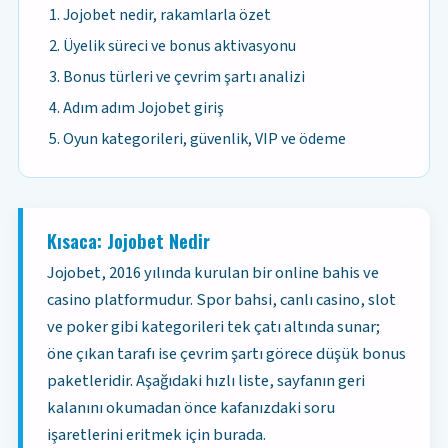
Jojobet nedir, rakamlarla özet
Üyelik süreci ve bonus aktivasyonu
Bonus türleri ve çevrim şartı analizi
Adım adım Jojobet giriş
Oyun kategorileri, güvenlik, VIP ve ödeme
Kısaca: Jojobet Nedir
Jojobet, 2016 yılında kurulan bir online bahis ve
casino platformudur. Spor bahsi, canlı casino, slot
ve poker gibi kategorileri tek çatı altında sunar;
öne çıkan tarafı ise çevrim şartı görece düşük bonus
paketleridir. Aşağıdaki hızlı liste, sayfanın geri
kalanını okumadan önce kafanızdaki soru
işaretlerini eritmek için burada.