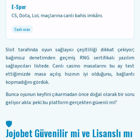
E-Spor
CS, Dota, LoL maçlarına canlı bahis imkânı.
Canlı oran
Slot tarafında oyun sağlayıcı çeşitliliği dikkat çekiyor;
bağımsız denetimden geçmiş RNG sertifikalı yazılım
sağlayıcıları listede. Canlı casino masalarını bu ay test
ettiğimizde masa açılış hızının iyi olduğunu, bağlantı
kopmadığını gördük.
Bunca oyunun keyfini çıkarmadan önce doğal olarak bir soru
geliyor akla: peki bu platform gerçekten güvenli mi?
🛡️
Jojobet Güvenilir mi ve Lisanslı mı