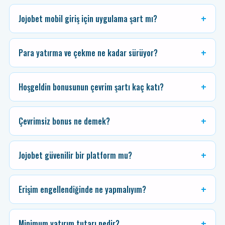
Jojobet mobil giriş için uygulama şart mı?
Para yatırma ve çekme ne kadar sürüyor?
Hoşgeldin bonusunun çevrim şartı kaç katı?
Çevrimsiz bonus ne demek?
Jojobet güvenilir bir platform mu?
Erişim engellendiğinde ne yapmalıyım?
Minimum yatırım tutarı nedir?