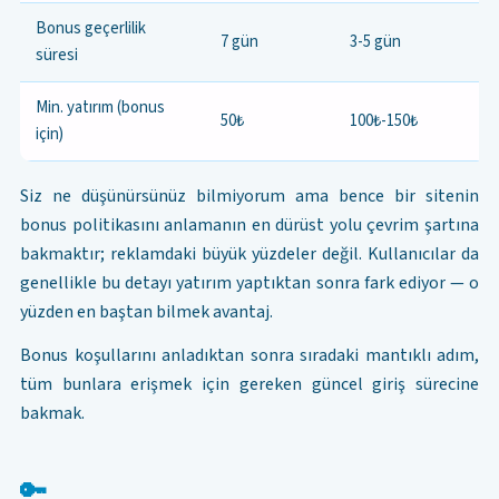
Bonus geçerlilik
7 gün
3-5 gün
süresi
Min. yatırım (bonus
50₺
100₺-150₺
için)
Siz ne düşünürsünüz bilmiyorum ama bence bir sitenin
bonus politikasını anlamanın en dürüst yolu çevrim şartına
bakmaktır; reklamdaki büyük yüzdeler değil. Kullanıcılar da
genellikle bu detayı yatırım yaptıktan sonra fark ediyor — o
yüzden en baştan bilmek avantaj.
Bonus koşullarını anladıktan sonra sıradaki mantıklı adım,
tüm bunlara erişmek için gereken güncel giriş sürecine
bakmak.
🔑