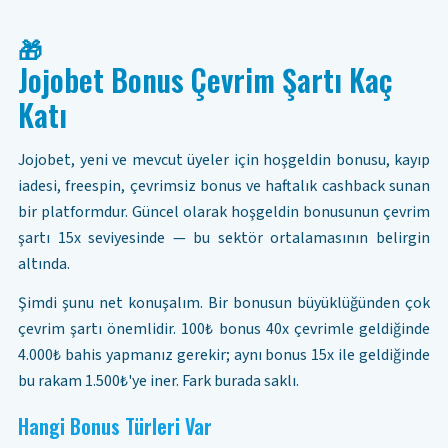
🎁
Jojobet Bonus Çevrim Şartı Kaç
Katı
Jojobet, yeni ve mevcut üyeler için hoşgeldin bonusu, kayıp
iadesi, freespin, çevrimsiz bonus ve haftalık cashback sunan
bir platformdur. Güncel olarak hoşgeldin bonusunun çevrim
şartı 15x seviyesinde — bu sektör ortalamasının belirgin
altında.
Şimdi şunu net konuşalım. Bir bonusun büyüklüğünden çok
çevrim şartı önemlidir. 100₺ bonus 40x çevrimle geldiğinde
4.000₺ bahis yapmanız gerekir; aynı bonus 15x ile geldiğinde
bu rakam 1.500₺'ye iner. Fark burada saklı.
Hangi Bonus Türleri Var