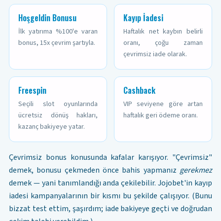
Hoşgeldin Bonusu
Kayıp İadesi
İlk yatırıma %100'e varan
Haftalık net kaybın belirli
bonus, 15x çevrim şartıyla.
oranı, çoğu zaman
çevrimsiz iade olarak.
Freespin
Cashback
Seçili slot oyunlarında
VIP seviyene göre artan
ücretsiz dönüş hakları,
haftalık geri ödeme oranı.
kazanç bakiyeye yatar.
Çevrimsiz bonus konusunda kafalar karışıyor. "Çevrimsiz"
demek, bonusu çekmeden önce bahis yapmanız
gerekmez
demek — yani tanımlandığı anda çekilebilir. Jojobet'in kayıp
iadesi kampanyalarının bir kısmı bu şekilde çalışıyor. (Bunu
bizzat test ettim, şaşırdım; iade bakiyeye geçti ve doğrudan