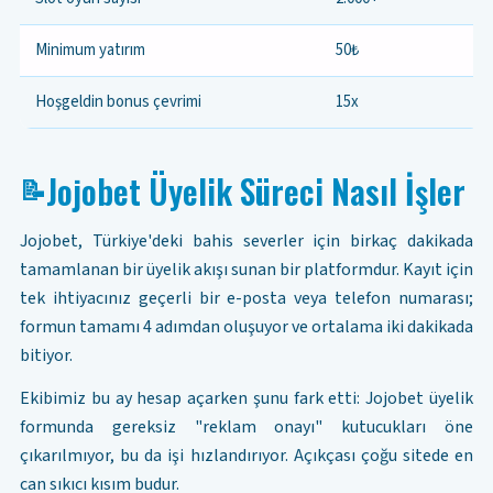
Minimum yatırım
50₺
Hoşgeldin bonus çevrimi
15x
Jojobet Üyelik Süreci Nasıl İşler
📝
Jojobet, Türkiye'deki bahis severler için birkaç dakikada
tamamlanan bir üyelik akışı sunan bir platformdur. Kayıt için
tek ihtiyacınız geçerli bir e-posta veya telefon numarası;
formun tamamı 4 adımdan oluşuyor ve ortalama iki dakikada
bitiyor.
Ekibimiz bu ay hesap açarken şunu fark etti: Jojobet üyelik
formunda gereksiz "reklam onayı" kutucukları öne
çıkarılmıyor, bu da işi hızlandırıyor. Açıkçası çoğu sitede en
can sıkıcı kısım budur.