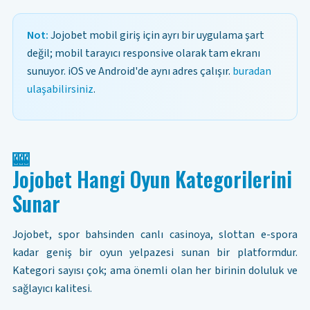
Not:
Jojobet mobil giriş için ayrı bir uygulama şart
değil; mobil tarayıcı responsive olarak tam ekranı
sunuyor. iOS ve Android'de aynı adres çalışır.
buradan
ulaşabilirsiniz
.
🎰
Jojobet Hangi Oyun Kategorilerini
Sunar
Jojobet, spor bahsinden canlı casinoya, slottan e-spora
kadar geniş bir oyun yelpazesi sunan bir platformdur.
Kategori sayısı çok; ama önemli olan her birinin doluluk ve
sağlayıcı kalitesi.