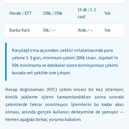
15 dk / 1-2
Havale / EFT
100₺ / 150₺
Yok
saat
Banka Kartı
50₺ / —
Anlık / —
Yok
Karşılaştırma açısından: sektör ortalamasında para
çekme 1-3 gün, minimum çekim 200₺ civarı. Jojobet'in
50₺ minimumu ve dakikalar süren komisyonsuz çekimi
burada net şekilde öne çıkıyor.
Hesap doğrulaması (KYC) çekim öncesi bir kez isteniyor;
kimlik yükleme işlemi tamamlandıktan sonra sonraki
çekimlerde tekrar sorulmuyor. İşlemlerin bu kadar akıcı
olması, aslında gerçek kullanıcı deneyimine de yansıyor —
hemen aşağıda birkaç yoruma bakalım.