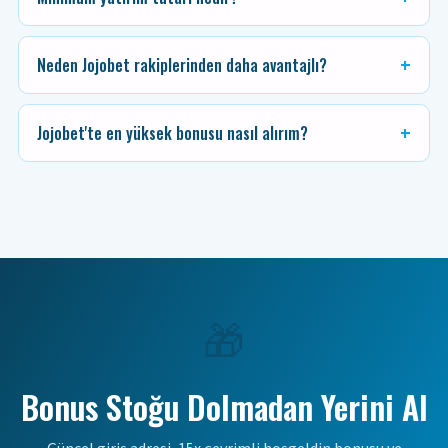
Neden Jojobet rakiplerinden daha avantajlı?
Jojobet'te en yüksek bonusu nasıl alırım?
🎁
Bonus Stoğu Dolmadan Yerini Al