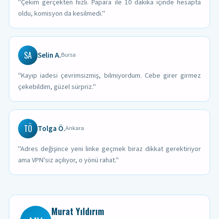
"Çekim gerçekten hızlı. Papara ile 10 dakika içinde hesapta
oldu, komisyon da kesilmedi."
SA
Selin A.
Bursa
"Kayıp iadesi çevrimsizmiş, bilmiyordum. Cebe girer girmez
çekebildim, güzel sürpriz."
TÖ
Tolga Ö.
Ankara
"Adres değişince yeni linke geçmek biraz dikkat gerektiriyor
ama VPN'siz açılıyor, o yönü rahat."
Murat Yıldırım