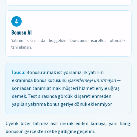
4
Bonusu Al
Yatırım ekranında hoşgeldin bonusunu işaretle, otomatik
tanımlansın.
İpucu:
Bonusu almak istiyorsanız ilk yatırım
ekranında bonus kutusunu
işaretlemeyi unutmayın
—
sonradan tanımlatmak müşteri hizmetleriyle uğraş
demek. Test sırasında gördük ki işaretlenmeden
yapılan yatırıma bonus geriye dönük eklenmiyor.
Üyelik biter bitmez asıl merak edilen konuya, yani hangi
bonusun gerçekten cebe girdiğine geçelim.