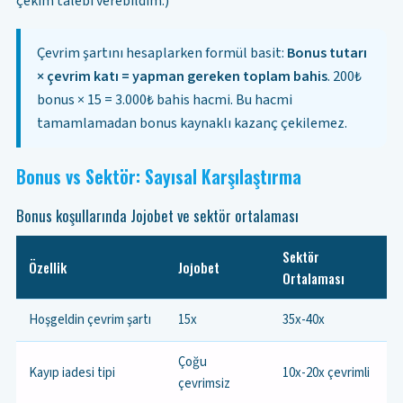
çekim talebi verebildim.)
Çevrim şartını hesaplarken formül basit:
Bonus tutarı
× çevrim katı = yapman gereken toplam bahis
. 200₺
bonus × 15 = 3.000₺ bahis hacmi. Bu hacmi
tamamlamadan bonus kaynaklı kazanç çekilemez.
Bonus vs Sektör: Sayısal Karşılaştırma
Bonus koşullarında Jojobet ve sektör ortalaması
Sektör
Özellik
Jojobet
Ortalaması
Hoşgeldin çevrim şartı
15x
35x-40x
Çoğu
Kayıp iadesi tipi
10x-20x çevrimli
çevrimsiz