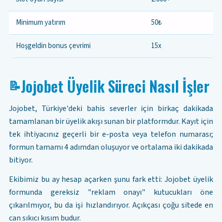
Minimum yatırım
50₺
Hoşgeldin bonus çevrimi
15x
Jojobet Üyelik Süreci Nasıl İşler
📝
Jojobet, Türkiye'deki bahis severler için birkaç dakikada
tamamlanan bir üyelik akışı sunan bir platformdur. Kayıt için
tek ihtiyacınız geçerli bir e-posta veya telefon numarası;
formun tamamı 4 adımdan oluşuyor ve ortalama iki dakikada
bitiyor.
Ekibimiz bu ay hesap açarken şunu fark etti: Jojobet üyelik
formunda gereksiz "reklam onayı" kutucukları öne
çıkarılmıyor, bu da işi hızlandırıyor. Açıkçası çoğu sitede en
can sıkıcı kısım budur.