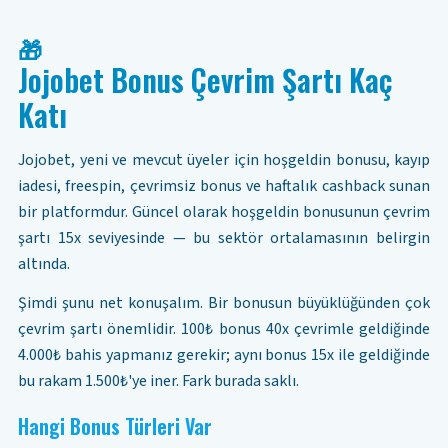
🎁
Jojobet Bonus Çevrim Şartı Kaç
Katı
Jojobet, yeni ve mevcut üyeler için hoşgeldin bonusu, kayıp
iadesi, freespin, çevrimsiz bonus ve haftalık cashback sunan
bir platformdur. Güncel olarak hoşgeldin bonusunun çevrim
şartı 15x seviyesinde — bu sektör ortalamasının belirgin
altında.
Şimdi şunu net konuşalım. Bir bonusun büyüklüğünden çok
çevrim şartı önemlidir. 100₺ bonus 40x çevrimle geldiğinde
4.000₺ bahis yapmanız gerekir; aynı bonus 15x ile geldiğinde
bu rakam 1.500₺'ye iner. Fark burada saklı.
Hangi Bonus Türleri Var