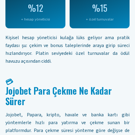
%12
%15
+ hesap yöneticisi
+ özel turnuvalar
Kişisel hesap yöneticisi kulağa lüks geliyor ama pratik
faydası şu: çekim ve bonus taleplerinde araya girip süreci
hızlandırıyor. Platin seviyedeki özel turnuvalar da ödül
havuzu açısından ciddi.
💳
Jojobet Para Çekme Ne Kadar
Sürer
Jojobet, Papara, kripto, havale ve banka kartı gibi
yöntemlerle hızlı para yatırma ve çekme sunan bir
platformdur. Para çekme süresi yönteme göre değişse de