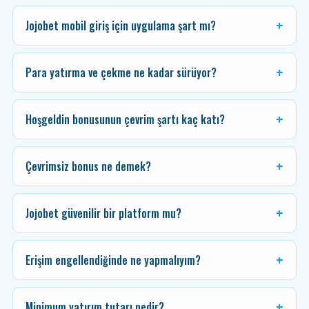
Jojobet mobil giriş için uygulama şart mı?
Para yatırma ve çekme ne kadar sürüyor?
Hoşgeldin bonusunun çevrim şartı kaç katı?
Çevrimsiz bonus ne demek?
Jojobet güvenilir bir platform mu?
Erişim engellendiğinde ne yapmalıyım?
Minimum yatırım tutarı nedir?