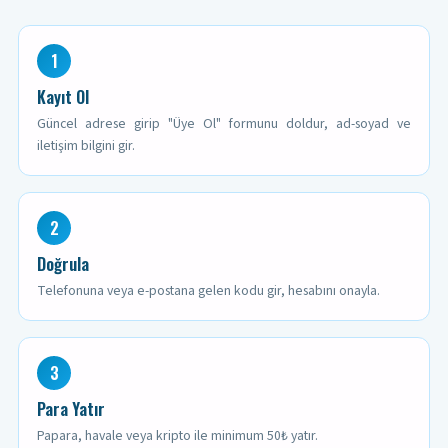
1
Kayıt Ol
Güncel adrese girip "Üye Ol" formunu doldur, ad-soyad ve
iletişim bilgini gir.
2
Doğrula
Telefonuna veya e-postana gelen kodu gir, hesabını onayla.
3
Para Yatır
Papara, havale veya kripto ile minimum 50₺ yatır.