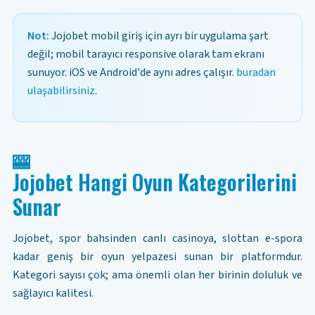
Not:
Jojobet mobil giriş için ayrı bir uygulama şart
değil; mobil tarayıcı responsive olarak tam ekranı
sunuyor. iOS ve Android'de aynı adres çalışır.
buradan
ulaşabilirsiniz
.
🎰
Jojobet Hangi Oyun Kategorilerini
Sunar
Jojobet, spor bahsinden canlı casinoya, slottan e-spora
kadar geniş bir oyun yelpazesi sunan bir platformdur.
Kategori sayısı çok; ama önemli olan her birinin doluluk ve
sağlayıcı kalitesi.