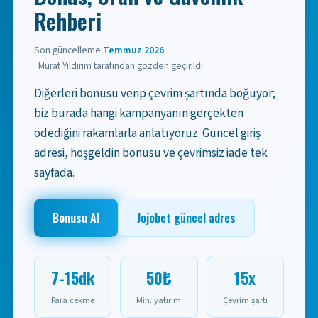
Rehberi
Son güncelleme:
Temmuz 2026
· Murat Yıldırım tarafından gözden geçirildi
Diğerleri bonusu verip çevrim şartında boğuyor;
biz burada hangi kampanyanın gerçekten
ödediğini rakamlarla anlatıyoruz. Güncel giriş
adresi, hoşgeldin bonusu ve çevrimsiz iade tek
sayfada.
Bonusu Al
Jojobet güncel adres
7-15dk
50₺
15x
Para çekme
Min. yatırım
Çevrim şartı