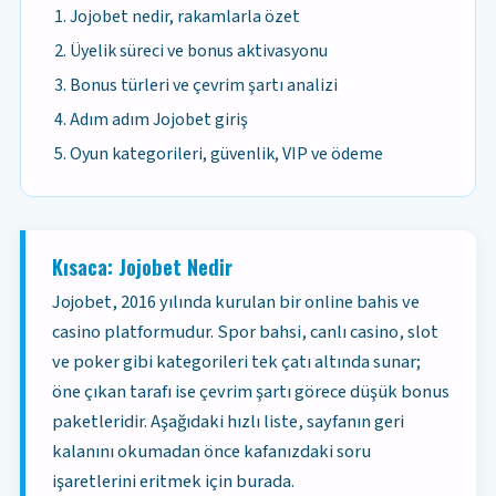
Jojobet nedir, rakamlarla özet
Üyelik süreci ve bonus aktivasyonu
Bonus türleri ve çevrim şartı analizi
Adım adım Jojobet giriş
Oyun kategorileri, güvenlik, VIP ve ödeme
Kısaca: Jojobet Nedir
Jojobet, 2016 yılında kurulan bir online bahis ve
casino platformudur. Spor bahsi, canlı casino, slot
ve poker gibi kategorileri tek çatı altında sunar;
öne çıkan tarafı ise çevrim şartı görece düşük bonus
paketleridir. Aşağıdaki hızlı liste, sayfanın geri
kalanını okumadan önce kafanızdaki soru
işaretlerini eritmek için burada.