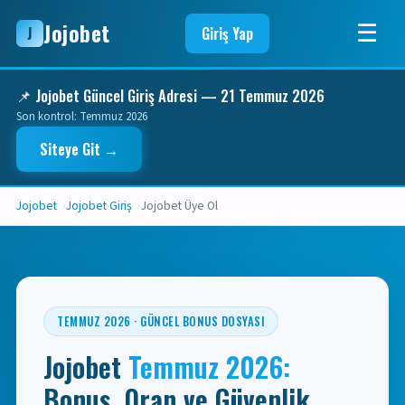
Jojobet
☰
J
Giriş Yap
📌 Jojobet Güncel Giriş Adresi — 21 Temmuz 2026
Son kontrol: Temmuz 2026
Siteye Git →
Jojobet
Jojobet Giriş
Jojobet Üye Ol
TEMMUZ 2026 · GÜNCEL BONUS DOSYASI
Jojobet
Temmuz 2026:
Bonus, Oran ve Güvenlik