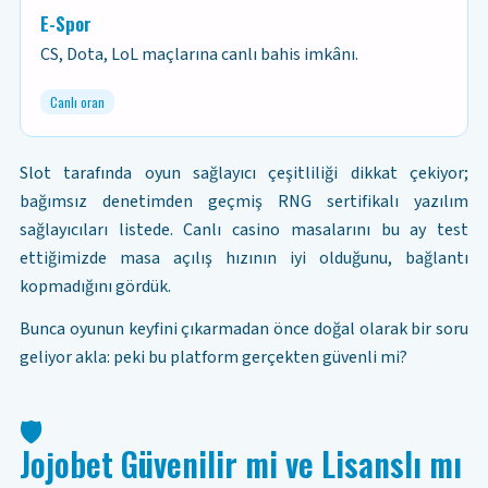
E-Spor
CS, Dota, LoL maçlarına canlı bahis imkânı.
Canlı oran
Slot tarafında oyun sağlayıcı çeşitliliği dikkat çekiyor;
bağımsız denetimden geçmiş RNG sertifikalı yazılım
sağlayıcıları listede. Canlı casino masalarını bu ay test
ettiğimizde masa açılış hızının iyi olduğunu, bağlantı
kopmadığını gördük.
Bunca oyunun keyfini çıkarmadan önce doğal olarak bir soru
geliyor akla: peki bu platform gerçekten güvenli mi?
🛡️
Jojobet Güvenilir mi ve Lisanslı mı