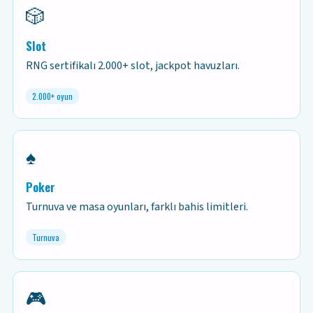
🎲
Slot
RNG sertifikalı 2.000+ slot, jackpot havuzları.
2.000+ oyun
♠️
Poker
Turnuva ve masa oyunları, farklı bahis limitleri.
Turnuva
🎮