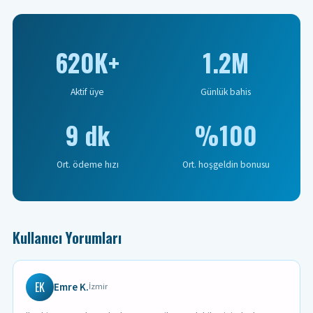
620K+
1.2M
Aktif üye
Günlük bahis
9 dk
%100
Ort. ödeme hızı
Ort. hoşgeldin bonusu
Kullanıcı Yorumları
EK
Emre K.
İzmir