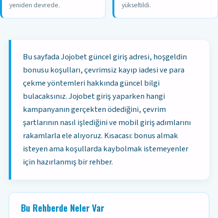
yeniden devrede.
yükseltildi.
Bu sayfada Jojobet güncel giriş adresi, hoşgeldin
bonusu koşulları, çevrimsiz kayıp iadesi ve para
çekme yöntemleri hakkında güncel bilgi
bulacaksınız. Jojobet giriş yaparken hangi
kampanyanın gerçekten ödediğini, çevrim
şartlarının nasıl işlediğini ve mobil giriş adımlarını
rakamlarla ele alıyoruz. Kısacası: bonus almak
isteyen ama koşullarda kaybolmak istemeyenler
için hazırlanmış bir rehber.
Bu Rehberde Neler Var