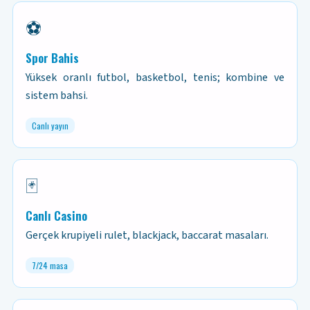
⚽
Spor Bahis
Yüksek oranlı futbol, basketbol, tenis; kombine ve
sistem bahsi.
Canlı yayın
🃏
Canlı Casino
Gerçek krupiyeli rulet, blackjack, baccarat masaları.
7/24 masa