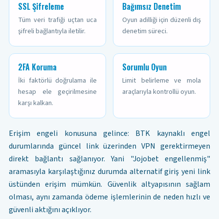
SSL Şifreleme
Bağımsız Denetim
Tüm veri trafiği uçtan uca
Oyun adilliği için düzenli dış
şifreli bağlantıyla iletilir.
denetim süreci.
2FA Koruma
Sorumlu Oyun
İki faktörlü doğrulama ile
Limit belirleme ve mola
hesap ele geçirilmesine
araçlarıyla kontrollü oyun.
karşı kalkan.
Erişim engeli konusuna gelince: BTK kaynaklı engel
durumlarında güncel link üzerinden VPN gerektirmeyen
direkt bağlantı sağlanıyor. Yani "Jojobet engellenmiş"
aramasıyla karşılaştığınız durumda alternatif giriş yeni link
üstünden erişim mümkün. Güvenlik altyapısının sağlam
olması, aynı zamanda ödeme işlemlerinin de neden hızlı ve
güvenli aktığını açıklıyor.