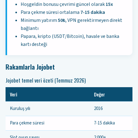
Hoşgeldin bonusu çevrimi güncel olarak
15x
Para çekme süresi ortalama
7-15 dakika
Minimum yatırım
50₺
, VPN gerektirmeyen direkt
bağlantı
Papara, kripto (USDT/Bitcoin), havale ve banka
kartı desteği
Rakamlarla Jojobet
Jojobet temel veri özeti (Temmuz 2026)
Veri
Değer
Kuruluş yılı
2016
Para çekme süresi
7-15 dakika
Slot oyun sayısı
2.000+