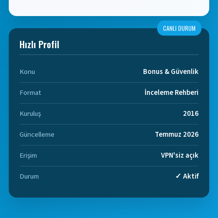
CANLI DURUM
Hızlı Profil
Konu
Bonus & Güvenlik
Format
İnceleme Rehberi
Kuruluş
2016
Güncelleme
Temmuz 2026
Erişim
VPN'siz açık
Durum
✓ Aktif