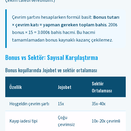
çekim talebi verebildim.)
Çevrim şartını hesaplarken formül basit:
Bonus tutarı
× çevrim katı = yapman gereken toplam bahis
. 200₺
bonus × 15 = 3.000₺ bahis hacmi. Bu hacmi
tamamlamadan bonus kaynaklı kazanç çekilemez.
Bonus vs Sektör: Sayısal Karşılaştırma
Bonus koşullarında Jojobet ve sektör ortalaması
Sektör
Özellik
Jojobet
Ortalaması
Hoşgeldin çevrim şartı
15x
35x-40x
Çoğu
Kayıp iadesi tipi
10x-20x çevrimli
çevrimsiz