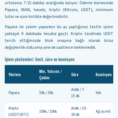
ortalama 7-15 dakika aralığında kalıyor. Ödeme kümesinde
Papara, IBAN, havale, kripto (Bitcoin, USDT), minimum
tutar ve süre birlikte değerlendirilir.
Papara ile çekim yaparken bu ay yaptığımız testte işlem
yaklaşık 9 dakikada hesaba geçti. Kripto tarafında USDT
tercih ettiğimizde blok onayına bağlı olarak biraz
değişkenlik oldu ama yine de saatlerce beklemedik.
İşlem yöntemleri: limit, süre ve komisyon
Min. Yatırım /
Yöntem
Süre
Komisyon
Çekim
Anlık / 7-
Papara
50₺ / 50₺
Yok
15 dk
Kripto
Anlık / 10-
100₺ / 100₺
Ağ ücreti
(USDT/BTC)
30 dk