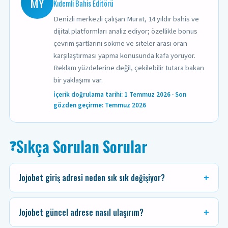
MY
Kıdemli Bahis Editörü
Denizli merkezli çalışan Murat, 14 yıldır bahis ve
dijital platformları analiz ediyor; özellikle bonus
çevrim şartlarını sökme ve siteler arası oran
karşılaştırması yapma konusunda kafa yoruyor.
Reklam yüzdelerine değil, çekilebilir tutara bakan
bir yaklaşımı var.
İçerik doğrulama tarihi: 1 Temmuz 2026 · Son
gözden geçirme: Temmuz 2026
Sıkça Sorulan Sorular
❓
Jojobet giriş adresi neden sık sık değişiyor?
Jojobet güncel adrese nasıl ulaşırım?