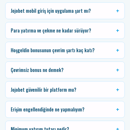
Jojobet mobil giriş için uygulama şart mı?
Para yatırma ve çekme ne kadar sürüyor?
Hoşgeldin bonusunun çevrim şartı kaç katı?
Çevrimsiz bonus ne demek?
Jojobet güvenilir bir platform mu?
Erişim engellendiğinde ne yapmalıyım?
Minimum yatırım tutarı nedir?