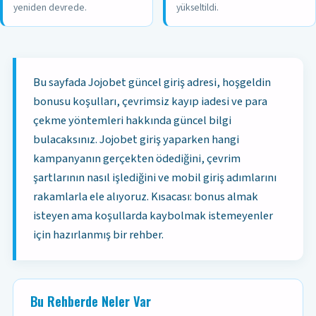
yeniden devrede.
yükseltildi.
Bu sayfada Jojobet güncel giriş adresi, hoşgeldin
bonusu koşulları, çevrimsiz kayıp iadesi ve para
çekme yöntemleri hakkında güncel bilgi
bulacaksınız. Jojobet giriş yaparken hangi
kampanyanın gerçekten ödediğini, çevrim
şartlarının nasıl işlediğini ve mobil giriş adımlarını
rakamlarla ele alıyoruz. Kısacası: bonus almak
isteyen ama koşullarda kaybolmak istemeyenler
için hazırlanmış bir rehber.
Bu Rehberde Neler Var