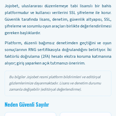
Jojobet, uluslararası düzenlemeye tabi lisanslı bir bahis
platformudur ve kullanıcı verilerini SSL şifreleme ile korur.
Güvenlik tarafında lisans, denetim, güvenlik altyapısı, SSL,
şifreleme ve sorumlu oyun araçları birlikte değerlendirilmesi
gereken başlıklardır.
Platform, düzenli bağımsız denetimden geçtiğini ve oyun
sonuçlarının RNG sertifikasıyla doğrulandığını belirtiyor. İki
faktörlü doğrulama (2FA) hesabı ekstra koruma katmanına
alıyor; giriş yaparken açık tutmanızı öneririm.
Bu bilgiler Jojobet resmi platform bildirimleri ve editöryal
gözlemlerimize dayanmaktadır. Lisans ve denetim durumu
zamanla değişebilir (editöryal değerlendirme).
Neden Güvenli Sayılır