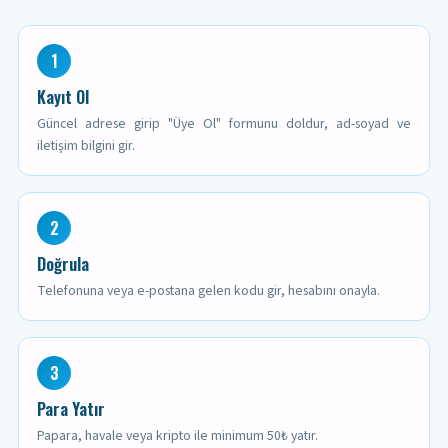
1
Kayıt Ol
Güncel adrese girip "Üye Ol" formunu doldur, ad-soyad ve
iletişim bilgini gir.
2
Doğrula
Telefonuna veya e-postana gelen kodu gir, hesabını onayla.
3
Para Yatır
Papara, havale veya kripto ile minimum 50₺ yatır.