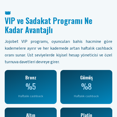
👑
VIP ve Sadakat Programı Ne
Kadar Avantajlı
Jojobet VIP programı, oyuncuları bahis hacmine göre
kademelere ayırır ve her kademede artan haftalık cashback
oranı sunar. Üst seviyelerde kişisel hesap yöneticisi ve özel
turnuva davetleri devreye girer.
Bronz
Gümüş
%5
%8
Haftalık cashback
Haftalık cashback
Altın
Platin