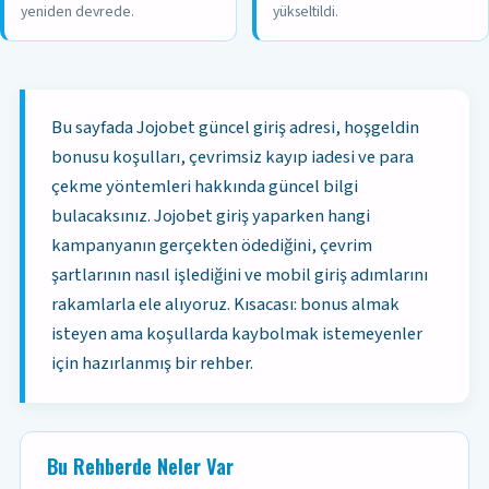
yeniden devrede.
yükseltildi.
Bu sayfada Jojobet güncel giriş adresi, hoşgeldin
bonusu koşulları, çevrimsiz kayıp iadesi ve para
çekme yöntemleri hakkında güncel bilgi
bulacaksınız. Jojobet giriş yaparken hangi
kampanyanın gerçekten ödediğini, çevrim
şartlarının nasıl işlediğini ve mobil giriş adımlarını
rakamlarla ele alıyoruz. Kısacası: bonus almak
isteyen ama koşullarda kaybolmak istemeyenler
için hazırlanmış bir rehber.
Bu Rehberde Neler Var