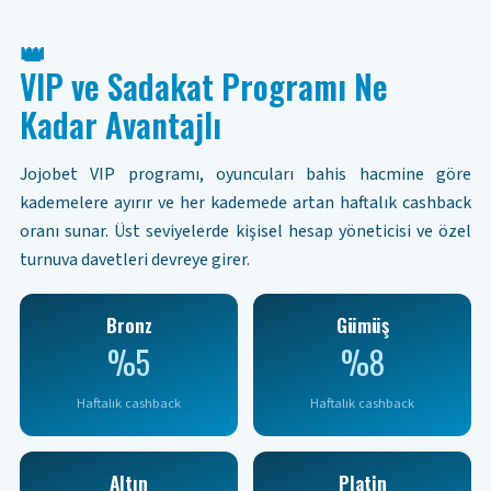
👑
VIP ve Sadakat Programı Ne
Kadar Avantajlı
Jojobet VIP programı, oyuncuları bahis hacmine göre
kademelere ayırır ve her kademede artan haftalık cashback
oranı sunar. Üst seviyelerde kişisel hesap yöneticisi ve özel
turnuva davetleri devreye girer.
Bronz
Gümüş
%5
%8
Haftalık cashback
Haftalık cashback
Altın
Platin