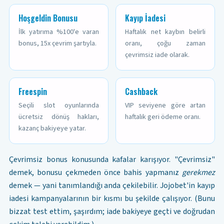
Hoşgeldin Bonusu
Kayıp İadesi
İlk yatırıma %100'e varan
Haftalık net kaybın belirli
bonus, 15x çevrim şartıyla.
oranı, çoğu zaman
çevrimsiz iade olarak.
Freespin
Cashback
Seçili slot oyunlarında
VIP seviyene göre artan
ücretsiz dönüş hakları,
haftalık geri ödeme oranı.
kazanç bakiyeye yatar.
Çevrimsiz bonus konusunda kafalar karışıyor. "Çevrimsiz"
demek, bonusu çekmeden önce bahis yapmanız
gerekmez
demek — yani tanımlandığı anda çekilebilir. Jojobet'in kayıp
iadesi kampanyalarının bir kısmı bu şekilde çalışıyor. (Bunu
bizzat test ettim, şaşırdım; iade bakiyeye geçti ve doğrudan