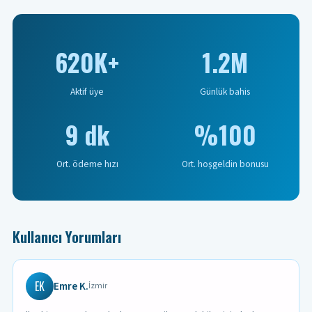
620K+
1.2M
Aktif üye
Günlük bahis
9 dk
%100
Ort. ödeme hızı
Ort. hoşgeldin bonusu
Kullanıcı Yorumları
EK
Emre K.
İzmir