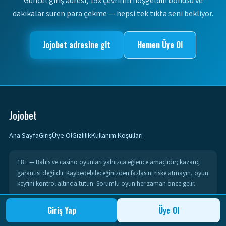
Güncel giriş adresi, 15x çevrimli hoşgeldin bonusu ve
dakikalar süren para çekme — hepsi tek tıkta seni bekliyor.
Jojobet adresine git
Hemen Üye Ol
Jojobet
Ana Sayfa
Giriş
Üye Ol
Gizlilik
Kullanım Koşulları
18+
— Bahis ve casino oyunları yalnızca eğlence amaçlıdır; kazanç
garantisi değildir. Kaybedebileceğinizden fazlasını riske atmayın, oyun
keyfini kontrol altında tutun. Sorumlu oyun her zaman önce gelir.
Giriş Yap
Üye Ol
© 2026 Jojobet. Tüm hakları saklıdır. | 18+ | Sorumlu Oyun