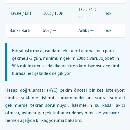
15 dk / 1-2
Havale / EFT
100₺ / 150₺
Yok
saat
Banka Kartı
50₺ / —
Anlık / —
Yok
Karşılaştırma açısından: sektör ortalamasında para
çekme 1-3 gün, minimum çekim 200₺ civarı. Jojobet'in
50₺ minimumu ve dakikalar süren komisyonsuz çekimi
burada net şekilde öne çıkıyor.
Hesap doğrulaması (KYC) çekim öncesi bir kez isteniyor;
kimlik yükleme işlemi tamamlandıktan sonra sonraki
çekimlerde tekrar sorulmuyor. İşlemlerin bu kadar akıcı
olması, aslında gerçek kullanıcı deneyimine de yansıyor —
hemen aşağıda birkaç yoruma bakalım.