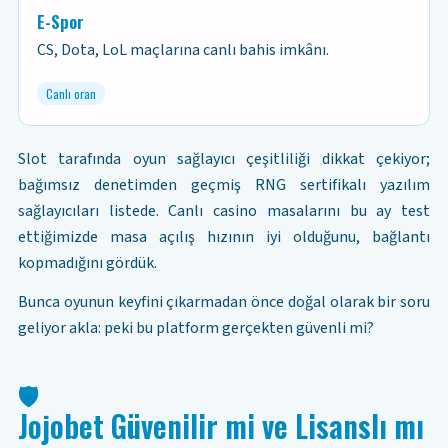
E-Spor
CS, Dota, LoL maçlarına canlı bahis imkânı.
Canlı oran
Slot tarafında oyun sağlayıcı çeşitliliği dikkat çekiyor;
bağımsız denetimden geçmiş RNG sertifikalı yazılım
sağlayıcıları listede. Canlı casino masalarını bu ay test
ettiğimizde masa açılış hızının iyi olduğunu, bağlantı
kopmadığını gördük.
Bunca oyunun keyfini çıkarmadan önce doğal olarak bir soru
geliyor akla: peki bu platform gerçekten güvenli mi?
🛡️
Jojobet Güvenilir mi ve Lisanslı mı