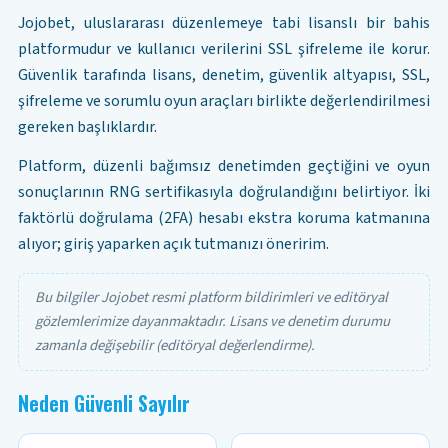
Jojobet, uluslararası düzenlemeye tabi lisanslı bir bahis
platformudur ve kullanıcı verilerini SSL şifreleme ile korur.
Güvenlik tarafında lisans, denetim, güvenlik altyapısı, SSL,
şifreleme ve sorumlu oyun araçları birlikte değerlendirilmesi
gereken başlıklardır.
Platform, düzenli bağımsız denetimden geçtiğini ve oyun
sonuçlarının RNG sertifikasıyla doğrulandığını belirtiyor. İki
faktörlü doğrulama (2FA) hesabı ekstra koruma katmanına
alıyor; giriş yaparken açık tutmanızı öneririm.
Bu bilgiler Jojobet resmi platform bildirimleri ve editöryal
gözlemlerimize dayanmaktadır. Lisans ve denetim durumu
zamanla değişebilir (editöryal değerlendirme).
Neden Güvenli Sayılır