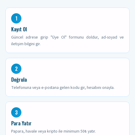
1
Kayıt Ol
Güncel adrese girip "Üye Ol" formunu doldur, ad-soyad ve
iletişim bilgini gir.
2
Doğrula
Telefonuna veya e-postana gelen kodu gir, hesabını onayla.
3
Para Yatır
Papara, havale veya kripto ile minimum 50₺ yatır.