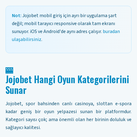
Not:
Jojobet mobil giriş için ayrı bir uygulama şart
değil; mobil tarayıcı responsive olarak tam ekranı
sunuyor. iOS ve Android'de aynı adres çalışır.
buradan
ulaşabilirsiniz
.
🎰
Jojobet Hangi Oyun Kategorilerini
Sunar
Jojobet, spor bahsinden canlı casinoya, slottan e-spora
kadar geniş bir oyun yelpazesi sunan bir platformdur.
Kategori sayısı çok; ama önemli olan her birinin doluluk ve
sağlayıcı kalitesi.