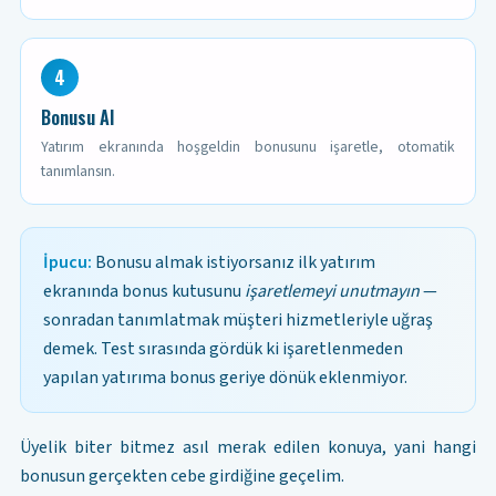
4
Bonusu Al
Yatırım ekranında hoşgeldin bonusunu işaretle, otomatik
tanımlansın.
İpucu:
Bonusu almak istiyorsanız ilk yatırım
ekranında bonus kutusunu
işaretlemeyi unutmayın
—
sonradan tanımlatmak müşteri hizmetleriyle uğraş
demek. Test sırasında gördük ki işaretlenmeden
yapılan yatırıma bonus geriye dönük eklenmiyor.
Üyelik biter bitmez asıl merak edilen konuya, yani hangi
bonusun gerçekten cebe girdiğine geçelim.