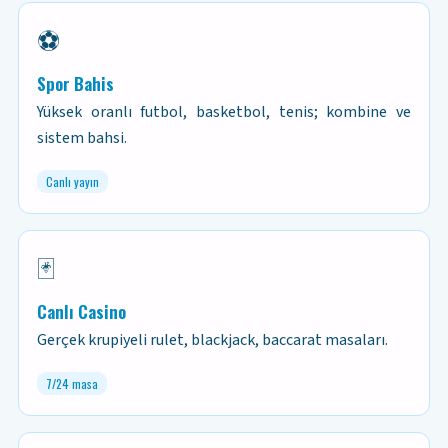
⚽
Spor Bahis
Yüksek oranlı futbol, basketbol, tenis; kombine ve
sistem bahsi.
Canlı yayın
🃏
Canlı Casino
Gerçek krupiyeli rulet, blackjack, baccarat masaları.
7/24 masa