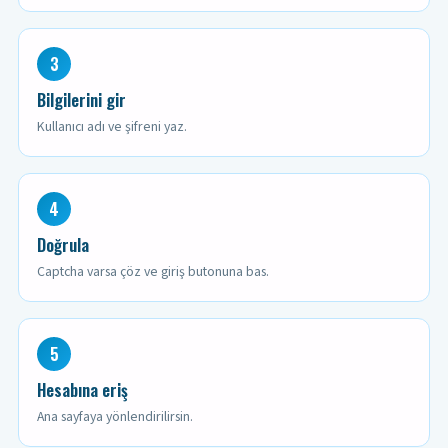
3
Bilgilerini gir
Kullanıcı adı ve şifreni yaz.
4
Doğrula
Captcha varsa çöz ve giriş butonuna bas.
5
Hesabına eriş
Ana sayfaya yönlendirilirsin.