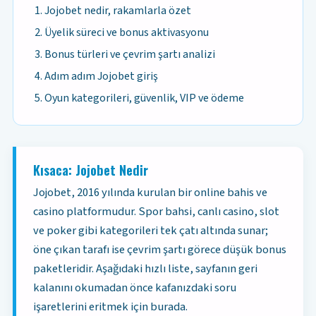
Jojobet nedir, rakamlarla özet
Üyelik süreci ve bonus aktivasyonu
Bonus türleri ve çevrim şartı analizi
Adım adım Jojobet giriş
Oyun kategorileri, güvenlik, VIP ve ödeme
Kısaca: Jojobet Nedir
Jojobet, 2016 yılında kurulan bir online bahis ve
casino platformudur. Spor bahsi, canlı casino, slot
ve poker gibi kategorileri tek çatı altında sunar;
öne çıkan tarafı ise çevrim şartı görece düşük bonus
paketleridir. Aşağıdaki hızlı liste, sayfanın geri
kalanını okumadan önce kafanızdaki soru
işaretlerini eritmek için burada.