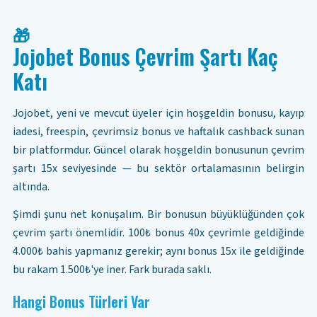
🎁
Jojobet Bonus Çevrim Şartı Kaç
Katı
Jojobet, yeni ve mevcut üyeler için hoşgeldin bonusu, kayıp
iadesi, freespin, çevrimsiz bonus ve haftalık cashback sunan
bir platformdur. Güncel olarak hoşgeldin bonusunun çevrim
şartı 15x seviyesinde — bu sektör ortalamasının belirgin
altında.
Şimdi şunu net konuşalım. Bir bonusun büyüklüğünden çok
çevrim şartı önemlidir. 100₺ bonus 40x çevrimle geldiğinde
4.000₺ bahis yapmanız gerekir; aynı bonus 15x ile geldiğinde
bu rakam 1.500₺'ye iner. Fark burada saklı.
Hangi Bonus Türleri Var