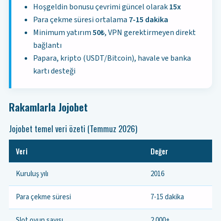
Hoşgeldin bonusu çevrimi güncel olarak
15x
Para çekme süresi ortalama
7-15 dakika
Minimum yatırım
50₺
, VPN gerektirmeyen direkt
bağlantı
Papara, kripto (USDT/Bitcoin), havale ve banka
kartı desteği
Rakamlarla Jojobet
Jojobet temel veri özeti (Temmuz 2026)
Veri
Değer
Kuruluş yılı
2016
Para çekme süresi
7-15 dakika
Slot oyun sayısı
2.000+