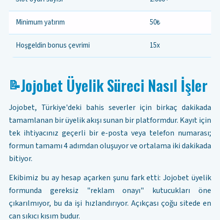
Minimum yatırım
50₺
Hoşgeldin bonus çevrimi
15x
Jojobet Üyelik Süreci Nasıl İşler
📝
Jojobet, Türkiye'deki bahis severler için birkaç dakikada
tamamlanan bir üyelik akışı sunan bir platformdur. Kayıt için
tek ihtiyacınız geçerli bir e-posta veya telefon numarası;
formun tamamı 4 adımdan oluşuyor ve ortalama iki dakikada
bitiyor.
Ekibimiz bu ay hesap açarken şunu fark etti: Jojobet üyelik
formunda gereksiz "reklam onayı" kutucukları öne
çıkarılmıyor, bu da işi hızlandırıyor. Açıkçası çoğu sitede en
can sıkıcı kısım budur.