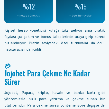
%12
%15
+ hesap yöneticisi
+ özel turnuvalar
Kişisel hesap yöneticisi kulağa lüks geliyor ama pratik
faydası şu: çekim ve bonus taleplerinde araya girip süreci
hızlandırıyor. Platin seviyedeki özel turnuvalar da ödül
havuzu açısından ciddi.
💳
Jojobet Para Çekme Ne Kadar
Sürer
Jojobet, Papara, kripto, havale ve banka kartı gibi
yöntemlerle hızlı para yatırma ve çekme sunan bir
platformdur. Para çekme süresi yönteme göre değişse de