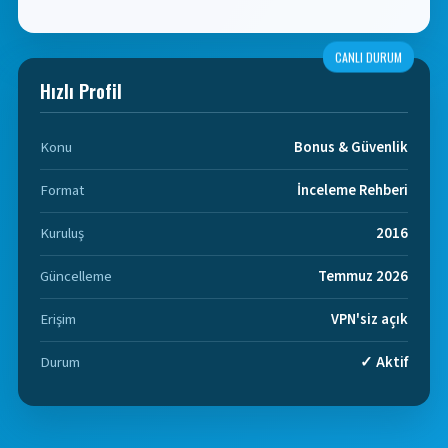
CANLI DURUM
Hızlı Profil
Konu
Bonus & Güvenlik
Format
İnceleme Rehberi
Kuruluş
2016
Güncelleme
Temmuz 2026
Erişim
VPN'siz açık
Durum
✓ Aktif