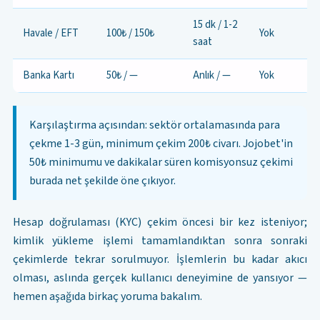
15 dk / 1-2
Havale / EFT
100₺ / 150₺
Yok
saat
Banka Kartı
50₺ / —
Anlık / —
Yok
Karşılaştırma açısından: sektör ortalamasında para
çekme 1-3 gün, minimum çekim 200₺ civarı. Jojobet'in
50₺ minimumu ve dakikalar süren komisyonsuz çekimi
burada net şekilde öne çıkıyor.
Hesap doğrulaması (KYC) çekim öncesi bir kez isteniyor;
kimlik yükleme işlemi tamamlandıktan sonra sonraki
çekimlerde tekrar sorulmuyor. İşlemlerin bu kadar akıcı
olması, aslında gerçek kullanıcı deneyimine de yansıyor —
hemen aşağıda birkaç yoruma bakalım.