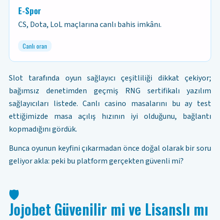
E-Spor
CS, Dota, LoL maçlarına canlı bahis imkânı.
Canlı oran
Slot tarafında oyun sağlayıcı çeşitliliği dikkat çekiyor;
bağımsız denetimden geçmiş RNG sertifikalı yazılım
sağlayıcıları listede. Canlı casino masalarını bu ay test
ettiğimizde masa açılış hızının iyi olduğunu, bağlantı
kopmadığını gördük.
Bunca oyunun keyfini çıkarmadan önce doğal olarak bir soru
geliyor akla: peki bu platform gerçekten güvenli mi?
🛡️
Jojobet Güvenilir mi ve Lisanslı mı