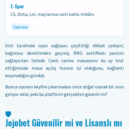
E-Spor
CS, Dota, LoL maçlarına canlı bahis imkânı.
Canlı oran
Slot tarafında oyun sağlayıcı çeşitliliği dikkat çekiyor;
bağımsız denetimden geçmiş RNG sertifikalı yazılım
sağlayıcıları listede. Canlı casino masalarını bu ay test
ettiğimizde masa açılış hızının iyi olduğunu, bağlantı
kopmadığını gördük.
Bunca oyunun keyfini çıkarmadan önce doğal olarak bir soru
geliyor akla: peki bu platform gerçekten güvenli mi?
🛡️
Jojobet Güvenilir mi ve Lisanslı mı