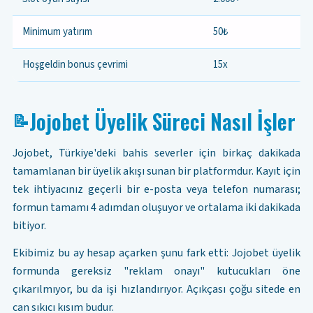
Minimum yatırım
50₺
Hoşgeldin bonus çevrimi
15x
Jojobet Üyelik Süreci Nasıl İşler
📝
Jojobet, Türkiye'deki bahis severler için birkaç dakikada
tamamlanan bir üyelik akışı sunan bir platformdur. Kayıt için
tek ihtiyacınız geçerli bir e-posta veya telefon numarası;
formun tamamı 4 adımdan oluşuyor ve ortalama iki dakikada
bitiyor.
Ekibimiz bu ay hesap açarken şunu fark etti: Jojobet üyelik
formunda gereksiz "reklam onayı" kutucukları öne
çıkarılmıyor, bu da işi hızlandırıyor. Açıkçası çoğu sitede en
can sıkıcı kısım budur.