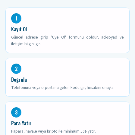
1
Kayıt Ol
Güncel adrese girip "Üye Ol" formunu doldur, ad-soyad ve
iletişim bilgini gir.
2
Doğrula
Telefonuna veya e-postana gelen kodu gir, hesabını onayla.
3
Para Yatır
Papara, havale veya kripto ile minimum 50₺ yatır.