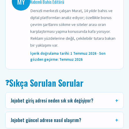
MY
Kıdemli Bahis Editörü
Denizli merkezli çalışan Murat, 14 yıldır bahis ve
dijital platformları analiz ediyor; özellikle bonus
çevrim şartlarını sökme ve siteler arası oran
karşılaştırması yapma konusunda kafa yoruyor.
Reklam yüzdelerine değil, çekilebilir tutara bakan
bir yaklaşımı var.
İçerik doğrulama tarihi: 1 Temmuz 2026 · Son
gözden geçirme: Temmuz 2026
Sıkça Sorulan Sorular
❓
Jojobet giriş adresi neden sık sık değişiyor?
Jojobet güncel adrese nasıl ulaşırım?