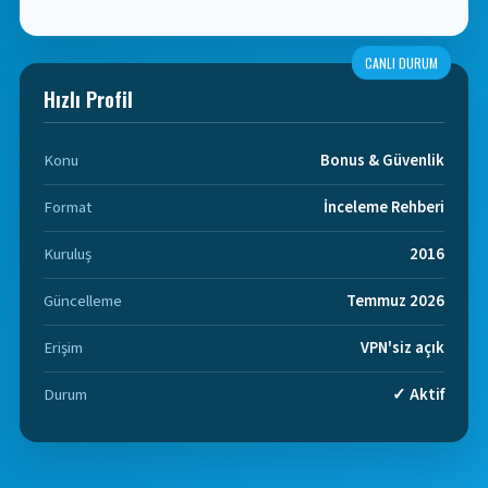
CANLI DURUM
Hızlı Profil
Konu
Bonus & Güvenlik
Format
İnceleme Rehberi
Kuruluş
2016
Güncelleme
Temmuz 2026
Erişim
VPN'siz açık
Durum
✓ Aktif