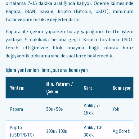
ortalama 7-15 dakika aralığında kalıyor. Ödeme kümesinde
Papara, IBAN, havale, kripto (Bitcoin, USDT), minimum
tutar ve süre birlikte değerlendirilir.
Papara ile çekim yaparken bu ay yaptığımız testte işlem
yaklaşık 9 dakikada hesaba geçti. Kripto tarafında USDT
tercih ettiğimizde blok onayına bağlı olarak biraz
değişkenlik oldu ama yine de saatlerce beklemedik.
İşlem yöntemleri: limit, süre ve komisyon
Min. Yatırım /
Yöntem
Süre
Komisyon
Çekim
Anlık / 7-
Papara
50₺ / 50₺
Yok
15 dk
Kripto
Anlık / 10-
100₺ / 100₺
Ağ ücreti
(USDT/BTC)
30 dk