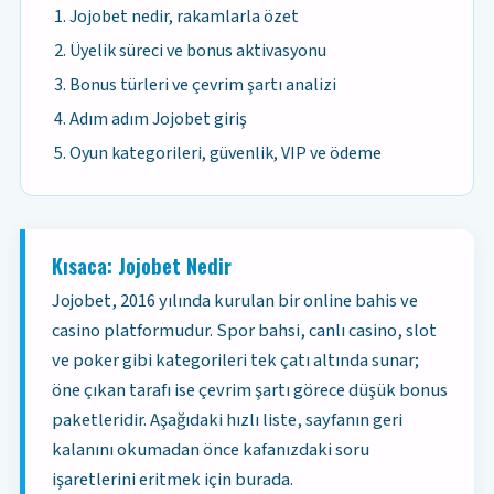
Jojobet nedir, rakamlarla özet
Üyelik süreci ve bonus aktivasyonu
Bonus türleri ve çevrim şartı analizi
Adım adım Jojobet giriş
Oyun kategorileri, güvenlik, VIP ve ödeme
Kısaca: Jojobet Nedir
Jojobet, 2016 yılında kurulan bir online bahis ve
casino platformudur. Spor bahsi, canlı casino, slot
ve poker gibi kategorileri tek çatı altında sunar;
öne çıkan tarafı ise çevrim şartı görece düşük bonus
paketleridir. Aşağıdaki hızlı liste, sayfanın geri
kalanını okumadan önce kafanızdaki soru
işaretlerini eritmek için burada.