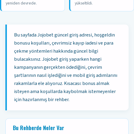
yeniden devrede.
yükseltildi.
Bu sayfada Jojobet güncel giriş adresi, hoşgeldin
bonusu koşulları, çevrimsiz kayıp iadesi ve para
çekme yöntemleri hakkında güncel bilgi
bulacaksınız. Jojobet giriş yaparken hangi
kampanyanın gerçekten ödediğini, çevrim
şartlarının nasıl işlediğini ve mobil giriş adımlarını
rakamlarla ele alıyoruz. Kısacası: bonus almak
isteyen ama koşullarda kaybolmak istemeyenler
için hazırlanmış bir rehber.
Bu Rehberde Neler Var