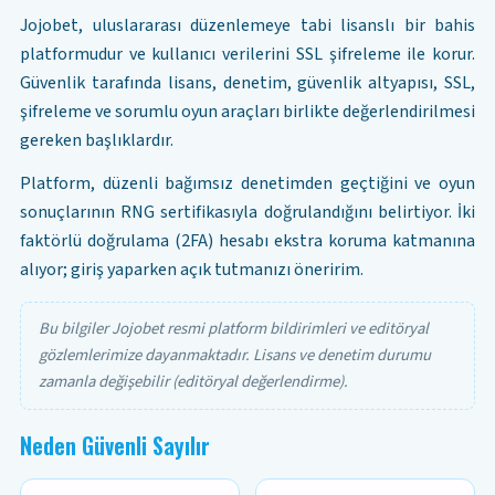
Jojobet, uluslararası düzenlemeye tabi lisanslı bir bahis
platformudur ve kullanıcı verilerini SSL şifreleme ile korur.
Güvenlik tarafında lisans, denetim, güvenlik altyapısı, SSL,
şifreleme ve sorumlu oyun araçları birlikte değerlendirilmesi
gereken başlıklardır.
Platform, düzenli bağımsız denetimden geçtiğini ve oyun
sonuçlarının RNG sertifikasıyla doğrulandığını belirtiyor. İki
faktörlü doğrulama (2FA) hesabı ekstra koruma katmanına
alıyor; giriş yaparken açık tutmanızı öneririm.
Bu bilgiler Jojobet resmi platform bildirimleri ve editöryal
gözlemlerimize dayanmaktadır. Lisans ve denetim durumu
zamanla değişebilir (editöryal değerlendirme).
Neden Güvenli Sayılır