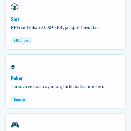
🎲
Slot
RNG sertifikalı 2.000+ slot, jackpot havuzları.
2.000+ oyun
♠️
Poker
Turnuva ve masa oyunları, farklı bahis limitleri.
Turnuva
🎮