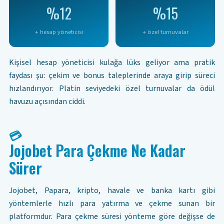
%12
%15
+ hesap yöneticisi
+ özel turnuvalar
Kişisel hesap yöneticisi kulağa lüks geliyor ama pratik
faydası şu: çekim ve bonus taleplerinde araya girip süreci
hızlandırıyor. Platin seviyedeki özel turnuvalar da ödül
havuzu açısından ciddi.
💳
Jojobet Para Çekme Ne Kadar
Sürer
Jojobet, Papara, kripto, havale ve banka kartı gibi
yöntemlerle hızlı para yatırma ve çekme sunan bir
platformdur. Para çekme süresi yönteme göre değişse de