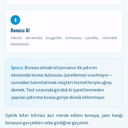
4
Bonusu Al
Yatırım ekranında hoşgeldin bonusunu işaretle, otomatik
tanımlansın.
İpucu:
Bonusu almak istiyorsanız ilk yatırım
ekranında bonus kutusunu
işaretlemeyi unutmayın
—
sonradan tanımlatmak müşteri hizmetleriyle uğraş
demek. Test sırasında gördük ki işaretlenmeden
yapılan yatırıma bonus geriye dönük eklenmiyor.
Üyelik biter bitmez asıl merak edilen konuya, yani hangi
bonusun gerçekten cebe girdiğine geçelim.