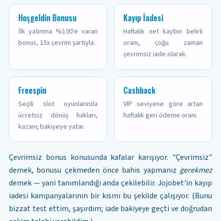
Hoşgeldin Bonusu
Kayıp İadesi
İlk yatırıma %100'e varan
Haftalık net kaybın belirli
bonus, 15x çevrim şartıyla.
oranı, çoğu zaman
çevrimsiz iade olarak.
Freespin
Cashback
Seçili slot oyunlarında
VIP seviyene göre artan
ücretsiz dönüş hakları,
haftalık geri ödeme oranı.
kazanç bakiyeye yatar.
Çevrimsiz bonus konusunda kafalar karışıyor. "Çevrimsiz"
demek, bonusu çekmeden önce bahis yapmanız
gerekmez
demek — yani tanımlandığı anda çekilebilir. Jojobet'in kayıp
iadesi kampanyalarının bir kısmı bu şekilde çalışıyor. (Bunu
bizzat test ettim, şaşırdım; iade bakiyeye geçti ve doğrudan